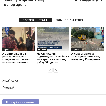
господарстві
ПОВ'ЯЗАНІ СТАТТІ
БІЛЬШЕ ВІД АВТОРА
Право
Право
Право
У центрі Львова в
На Стрийщині
У Львові автобус
ресторані під час
відшкодовано майже 3
травмував пішохідку
конфлікту поранили
млн грн за незаконну
на вулиці Коперника
ножем перехожого
рубку 311 дерев
Українська
Русский
Слідкуйте за нами :