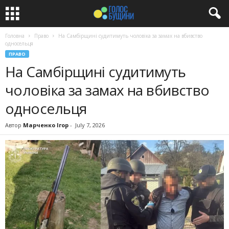
Головна
Право
На Самбірщині судитимуть чоловіка за замах на вбивство
односельця
ПРАВО
На Самбірщині судитимуть
чоловіка за замах на вбивство
односельця
Автор
Марченко Ігор
-
July 7, 2026