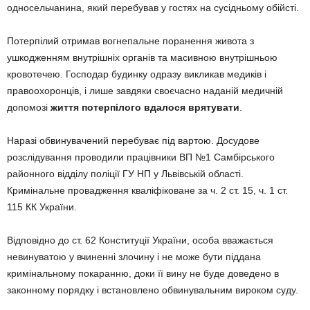
односельчанина, який перебував у гостях на сусідньому обійсті.
Потерпілий отримав вогнепальне поранення живота з
ушкодженням внутрішніх органів та масивною внутрішньою
кровотечею. Господар будинку одразу викликав медиків і
правоохоронців, і лише завдяки своєчасно наданій медичній
допомозі
життя потерпілого вдалося врятувати
.
Наразі обвинувачений перебуває під вартою. Досудове
розслідування проводили працівники ВП №1 Самбірського
районного відділу поліції ГУ НП у Львівській області.
Кримінальне провадження кваліфіковане за ч. 2 ст. 15, ч. 1 ст.
115 КК України.
Відповідно до ст. 62 Конституції України, особа вважається
невинуватою у вчиненні злочину і не може бути піддана
кримінальному покаранню, доки її вину не буде доведено в
законному порядку і встановлено обвинувальним вироком суду.