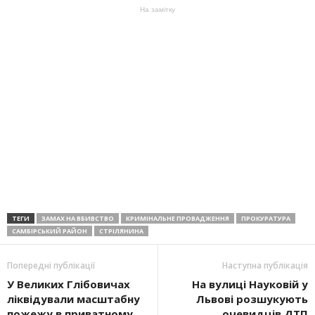
На замітку
ТЕГИ
ЗАМАХ НА ВБИВСТВО
КРИМІНАЛЬНЕ ПРОВАДЖЕННЯ
ПРОКУРАТУРА
САМБІРСЬКИЙ РАЙОН
СТРІЛЯНИНА
Попередні публікації
Наступна публікація
У Великих Глібовичах
На вулиці Науковій у
ліквідували масштабну
Львові розшукують
пожежу в приватному
очевидців ДТП