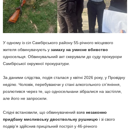
У одному із сіл Самбірського району 55-річного місцевого
жителя обвинувачують у
замаху на умисне вбивство
односельця. Обвинувальний акт скерували до суду прокурори
Самбірської окружної прокуратури.
За даними слідства, подія сталася у квітні 2026 року, у Провідну
неділю. Чоловік, перебуваючи у стані алкогольного сп’яніння,
розлютився через те, що односельчани зібралися на застілля,
але його не запросили.
Слідчі встановили, що обвинувачений взяв
незаконно
придбану мисливську двоствольну рушницю
і зі свого
подвір’я здійснив прицільний постріл у 46-річного