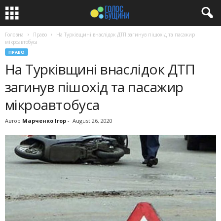
Головна
Право
На Турківщині внаслідок ДТП загинув пішохід та пасажир
мікроавтобуса
ПРАВО
На Турківщині внаслідок ДТП
загинув пішохід та пасажир
мікроавтобуса
Автор
Марченко Ігор
-
August 26, 2020