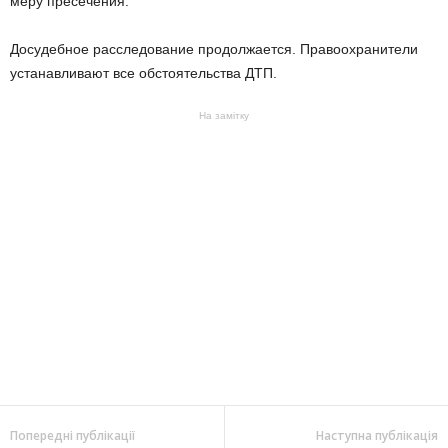
меру пресечения.
Досудебное расследование продолжается. Правоохранители
устанавливают все обстоятельства ДТП.
На замітку
Попередні публікації
Наступна публікація