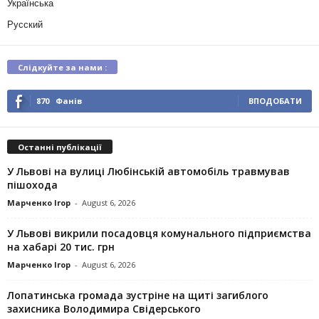
Українська
Русский
Слідкуйте за нами :
870
Фанів
ВПОДОБАТИ
Останні публікації
У Львові на вулиці Любінській автомобіль травмував
пішохода
Марченко Ігор
-
August 6, 2026
У Львові викрили посадовця комунального підприємства
на хабарі 20 тис. грн
Марченко Ігор
-
August 6, 2026
Лопатинська громада зустріне на щиті загиблого
захисника Володимира Свідерського