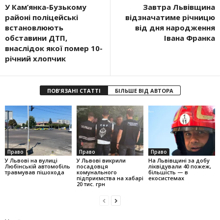
У Кам’янка-Бузькому
Завтра Львівщина
районі поліцейські
відзначатиме річницю
встановлюють
від дня народження
обставини ДТП,
Івана Франка
внаслідок якої помер 10-
річний хлопчик
ПОВ'ЯЗАНІ СТАТТІ
БІЛЬШЕ ВІД АВТОРА
Право
Право
Право
У Львові на вулиці
У Львові викрили
На Львівщині за добу
Любінській автомобіль
посадовця
ліквідували 40 пожеж,
травмував пішохода
комунального
більшість — в
підприємства на хабарі
екосистемах
20 тис. грн