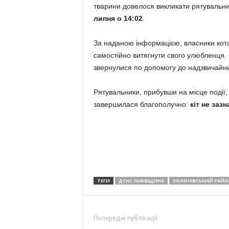
тварини довелося викликати рятувальн
липня о 14:02
.
За наданою інформацією, власники кота
самостійно витягнути свого улюбленця. 
звернулися по допомогу до надзвичайни
Рятувальники, прибувши на місце події,
завершилася благополучно:
кіт не заз
ТЕГИ
ДСНС ЛЬВІВЩИНА
ЗОЛОЧІВСЬКИЙ РАЙО
Попередні публікації