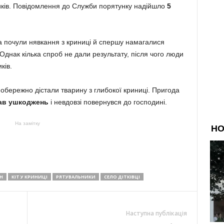
иків. Повідомлення до Служби порятунку надійшло
5
 почули нявкання з криниці й спершу намагалися
Однак кілька спроб не дали результату, після чого люди
ків.
 обережно дістали тварину з глибокої криниці. Пригода
нав ушкоджень
і невдовзі повернувся до господині.
На замітку
Н
КІТ У КРИНИЦІ
РЯТУВАЛЬНИКИ
СЕЛО ДІТКІВЦІ
Наступна публікація