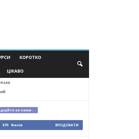
УРСИ
КОРОТКО
ЦІКАВО
нська
кий
ідкуйте за нами :
870
Фанів
ВПОДОБАТИ