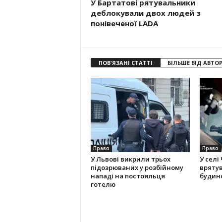
У Бартатові рятувальники
деблокували двох людей з
понівеченої LADA
ПОВ'ЯЗАНІ СТАТТІ
БІЛЬШЕ ВІД АВТО
Право
Право
У Львові викрили трьох
У селі
підозрюваних у розбійному
вряту
нападі на постояльця
будино
готелю