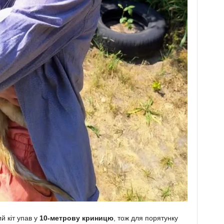
ий кіт упав у
10-метрову криницю
, тож для порятунку