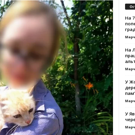
Ос
На 7
поп
гра
Марч
На 
прац
альт
Марч
У Жо
дере
пам’
Марч
У Яв
чере
Марч