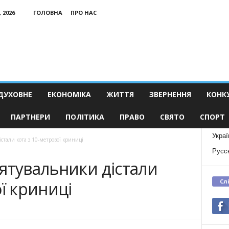
 2026
ГОЛОВНА
ПРО НАС
ДУХОВНЕ
ЕКОНОМІКА
ЖИТТЯ
ЗВЕРНЕННЯ
КОНК
ПАРТНЕРИ
ПОЛІТИКА
ПРАВО
СВЯТО
СПОРТ
Украї
стали кота з 10-метрової криниці
Русс
ятувальники дістали
Сл
ої криниці