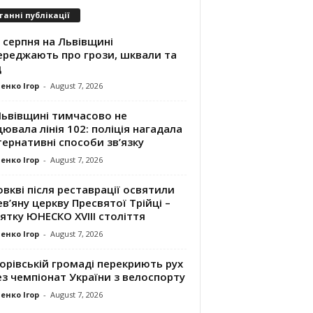
танні публікації
 серпня на Львівщині
ереджають про грози, шквали та
д
енко Ігор
-
August 7, 2026
Львівщині тимчасово не
ювала лінія 102: поліція нагадала
ернативні способи зв’язку
енко Ігор
-
August 7, 2026
вкві після реставрації освятили
в’яну церкву Пресвятої Трійці –
ятку ЮНЕСКО XVIII століття
енко Ігор
-
August 7, 2026
орівській громаді перекриють рух
з чемпіонат України з велоспорту
енко Ігор
-
August 7, 2026