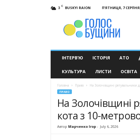
C
BUSKYI RAION
П’ЯТНИЦЯ, 7 СЕРПНЯ,
3
Голос
Бущини
ІНТЕРВ’Ю
ІСТОРІЯ
АТО
КУЛЬТУРА
ЛИСТИ
ОСВІТА
Головна
Право
На Золочівщині рятувальники ді
ПРАВО
На Золочівщині р
кота з 10-метров
Автор
Марченко Ігор
-
July 6, 2026