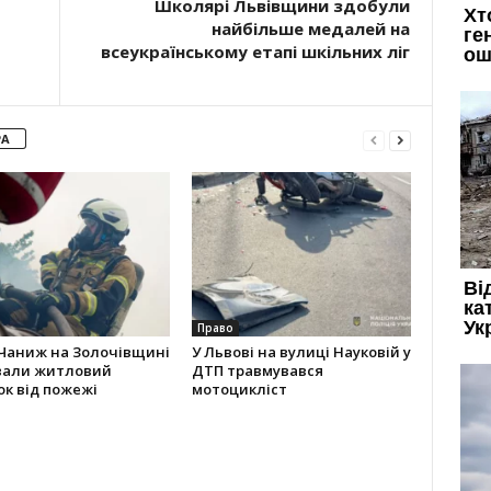
Школярі Львівщини здобули
найбільше медалей на
всеукраїнському етапі шкільних ліг
РА
Право
 Чаниж на Золочівщині
У Львові на вулиці Науковій у
вали житловий
ДТП травмувався
к від пожежі
мотоцикліст