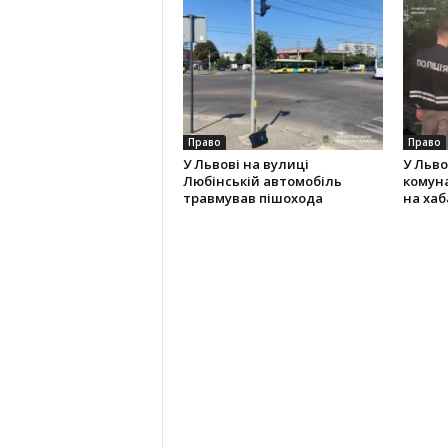
Право
Право
У Львові на вулиці
У Льво
Любінській автомобіль
комун
травмував пішохода
на хаба