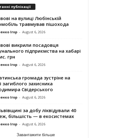
танні публікації
вові на вулиці Любінській
омобіль травмував пішохода
енко Ігор
-
August 6, 2026
ьвові викрили посадовця
унального підприємства на хабарі
ис. грн
енко Ігор
-
August 6, 2026
атинська громада зустріне на
і загиблого захисника
одимира Свідерського
енко Ігор
-
August 6, 2026
ьвівщині за добу ліквідували 40
еж, більшість — в екосистемах
енко Ігор
-
August 6, 2026
Завантажити більше