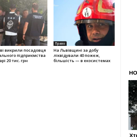
Право
ві викрили посадовця
На Львівщині за добу
ального підприємства
ліквідували 40 пожеж,
рі 20 тис. грн
більшість — в екосистемах