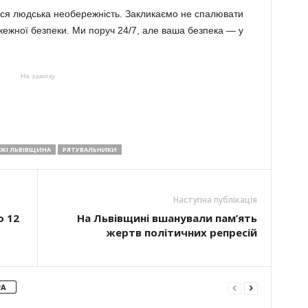
я людська необережність. Закликаємо не спалювати
жежної безпеки. Ми поруч 24/7, але ваша безпека — у
На замітку
ЖІ ЛЬВІВЩИНА
РЯТУВАЛЬНИКИ
Наступна публікація
о 12
На Львівщині вшанували пам’ять
жертв політичних репресій
РА