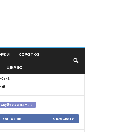
УРСИ
КОРОТКО
ЦІКАВО
нська
кий
ідкуйте за нами :
870
Фанів
ВПОДОБАТИ