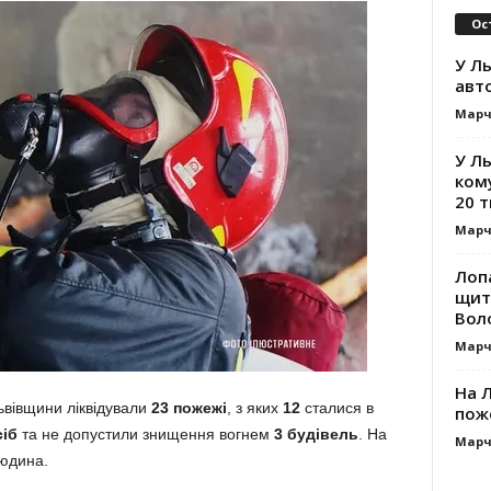
Ос
У Ль
авт
Марч
У Л
ком
20 т
Марч
Лоп
щит
Вол
Марч
На Л
ьвівщини ліквідували
23 пожежі
, з яких
12
сталися в
пож
сіб
та не допустили знищення вогнем
3 будівель
. На
Марч
людина.