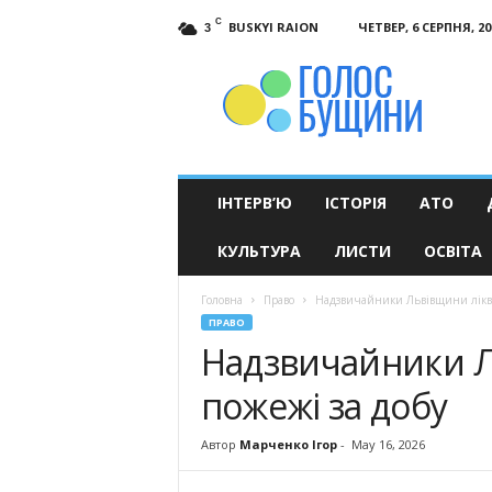
C
BUSKYI RAION
ЧЕТВЕР, 6 СЕРПНЯ, 20
3
Голос
Бущини
ІНТЕРВ’Ю
ІСТОРІЯ
АТО
КУЛЬТУРА
ЛИСТИ
ОСВІТА
Головна
Право
Надзвичайники Львівщини лікві
ПРАВО
Надзвичайники Л
пожежі за добу
Автор
Марченко Ігор
-
May 16, 2026