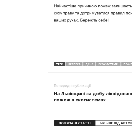
Найчастіше причиною пожеж залишаєтьс
суху траву та дотримуватися правил по
ваших руках. Бережіть себе!
ТЕГИ
БЕЗПЕКА
ДСНС
ЕКОСИСТЕМИ
ПОЖЕ
Попередні публікації
На Львівщині за добу ліквідован
пожеж в екосистемах
ПОВ'ЯЗАНІ СТАТТІ
БІЛЬШЕ ВІД АВТО