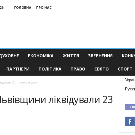
26
ГОЛОВНА
ПРО НАС
ДУХОВНЕ
ЕКОНОМІКА
ЖИТТЯ
ЗВЕРНЕННЯ
КОНК
ПАРТНЕРИ
ПОЛІТИКА
ПРАВО
СВЯТО
СПОРТ
Украї
дували 23 пожежі за добу
Русс
ьвівщини ліквідували 23
Сл