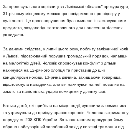
За процесуального керівництва Львівської обласної прокуратури,
31-річному місцевому мешканцю повідомлено про підозру у
хуліганстві. Це правопорушення було вчинене із застосуванням
предмета, заздалегідь заготовленого для нанесення тілесних
ушкоджень.
За даними слідства, у липні цього року, поблизу залізничної колії
у Львові, підозрюваний порушив громадський порядок, напавши
на малолітніх дітей. Чоловік спровокував конфлікт з дітьми,
накинувся на 12-річного хлопця та приставив до шиї
канцелярські ножиці. 13-річна дівчина, захищаючи товариша,
відштовхнула нападника, але він накинувся на неї, повалив на
землю та наніс кілька ударів ножицями у ділянку шиї.
Батьки дітей, які прибігли на місце події, зупинили зловмисника
та утримували до приїзду правоохоронців. Чоловіка затримано у
порядку ст. 208 КПК України. За клопотанням прокурора йому
обрано найсуворіший запобіжний захід у вигляді тримання під