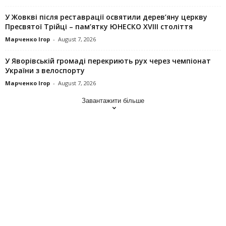
У Жовкві після реставрації освятили дерев’яну церкву
Пресвятої Трійці – пам’ятку ЮНЕСКО XVIII століття
Марченко Ігор
-
August 7, 2026
У Яворівській громаді перекриють рух через чемпіонат
України з велоспорту
Марченко Ігор
-
August 7, 2026
Завантажити більше