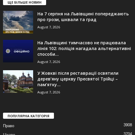
ЩЕ БІЛЬШЕ НОВИН
На 7 серпня на Львівщині попереджають
про грози, шквали та град
August 7, 2026
На Львівщині тимчасово не працювала
лінія 102: поліція нагадала альтернативні
способи...
August 7, 2026
У Жовкві після реставрації освятили
дерев’яну церкву Пресвятої Трійці –
пам’ятку...
August 7, 2026
ПОПУЛЯРНА КАТЕГОРІЯ
3908
Право
3704
Цікаво