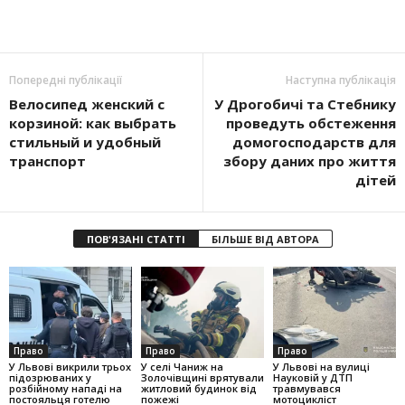
Попередні публікації
Наступна публікація
Велосипед женский с
У Дрогобичі та Стебнику
корзиной: как выбрать
проведуть обстеження
стильный и удобный
домогосподарств для
транспорт
збору даних про життя
дітей
ПОВ'ЯЗАНІ СТАТТІ
БІЛЬШЕ ВІД АВТОРА
Право
Право
Право
У Львові викрили трьох
У селі Чаниж на
У Львові на вулиці
підозрюваних у
Золочівщині врятували
Науковій у ДТП
розбійному нападі на
житловий будинок від
травмувався
постояльця готелю
пожежі
мотоцикліст