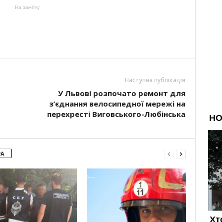
На замітку
Наступна публікація
У Львові розпочато ремонт для
з’єднання велосипедної мережі на
перехресті Виговського-Любінська
РА