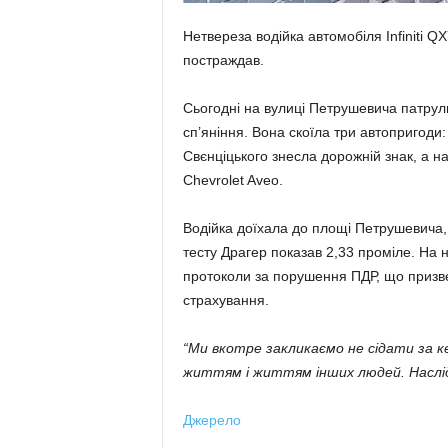
Нетвереза водійка автомобіля Infiniti QX
постраждав.
Сьогодні на вулиці Петрушевича патруль
сп’яніння. Вона скоїла три автопригоди:
Свєнціцького знесла дорожній знак, а н
Chevrolet Aveo.
Водійка доїхала до площі Петрушевича, 
тесту Драгер показав 2,33 проміле. На н
протоколи за порушення ПДР, що призвел
страхування.
“Ми вкотре закликаємо не сідати за к
життям і життям інших людей. Наслі
Джерело