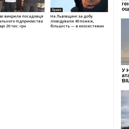
Право
ві викрили посадовця
На Львівщині за добу
ального підприємства
ліквідували 40 пожеж,
рі 20 тис. грн
більшість — в екосистемах