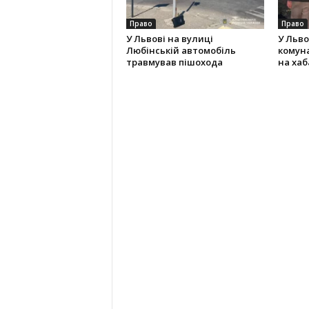
Право
Право
У Львові на вулиці
У Льво
Любінській автомобіль
комун
травмував пішохода
на хаба