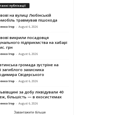
танні публікації
вові на вулиці Любінській
омобіль травмував пішохода
енко Ігор
-
August 6, 2026
ьвові викрили посадовця
унального підприємства на хабарі
ис. грн
енко Ігор
-
August 6, 2026
атинська громада зустріне на
і загиблого захисника
одимира Свідерського
енко Ігор
-
August 6, 2026
ьвівщині за добу ліквідували 40
еж, більшість — в екосистемах
енко Ігор
-
August 6, 2026
Завантажити більше