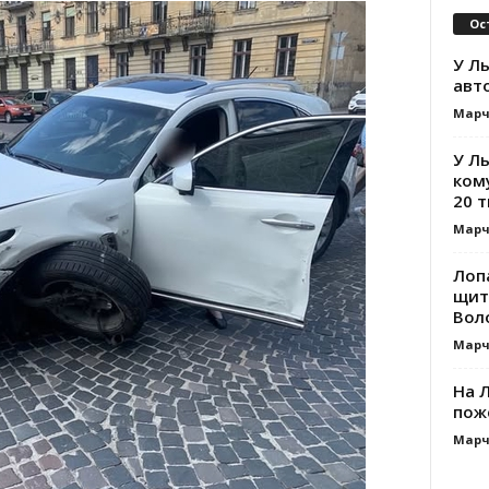
Ос
У Ль
авт
Марч
У Л
ком
20 т
Марч
Лоп
щит
Вол
Марч
На Л
пож
Марч