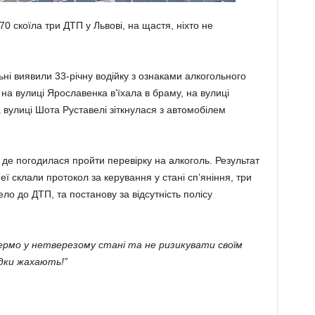
70 скоїла три ДТП у Львові, на щастя, ніхто не
ні виявили 33-річну водійку з ознаками алкогольного
 на вулиці Ярославенка в’їхала в браму, на вулиці
а вулиці Шота Руставелі зіткнулася з автомобілем
де погодилася пройти перевірку на алкоголь. Результат
еї склали протокол за керування у стані сп’яніння, три
о до ДТП, та постанову за відсутність полісу
ермо у нетверезому стані та не ризикувати своїм
дки жахають!”