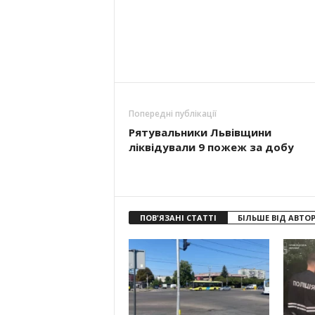
Попередні публікації
Рятувальники Львівщини
ліквідували 9 пожеж за добу
ПОВ'ЯЗАНІ СТАТТІ
БІЛЬШЕ ВІД АВТО