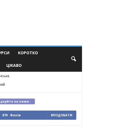
УРСИ
КОРОТКО
ЦІКАВО
нська
кий
ідкуйте за нами :
870
Фанів
ВПОДОБАТИ