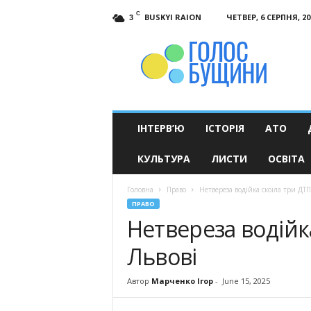
C
BUSKYI RAION
ЧЕТВЕР, 6 СЕРПНЯ, 20
3
Голос
Бущини
ІНТЕРВ’Ю
ІСТОРІЯ
АТО
КУЛЬТУРА
ЛИСТИ
ОСВІТА
Головна
Право
Нетвереза водійка скоїла три ДТП
ПРАВО
Нетвереза водійк
Львові
Автор
Марченко Ігор
-
June 15, 2025