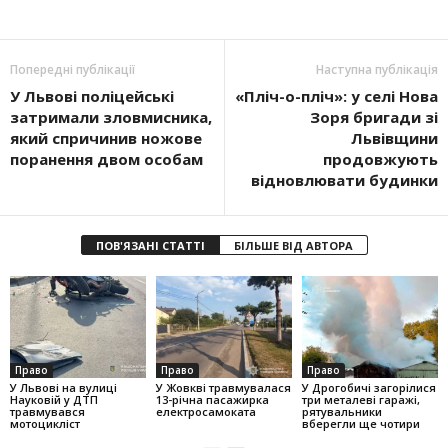
Попередні публікації
Наступна публікація
У Львові поліцейські
«Пліч-о-пліч»: у селі Нова
затримали зловмисника,
Зоря бригади зі
який спричинив ножове
Львівщини
поранення двом особам
продовжують
відновлювати будинки
ПОВ'ЯЗАНІ СТАТТІ
БІЛЬШЕ ВІД АВТОРА
Право
Право
Право
У Львові на вулиці
У Жовкві травмувалася
У Дрогобичі загорілися
Науковій у ДТП
13-річна пасажирка
три металеві гаражі,
травмувався
електросамоката
рятувальники
мотоцикліст
вберегли ще чотири