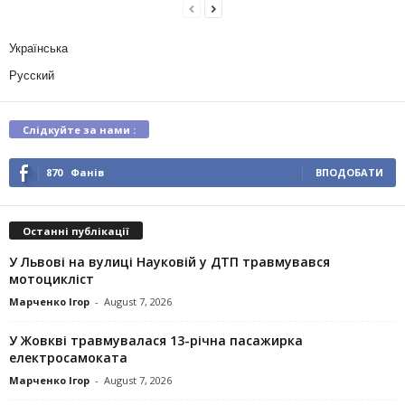
Українська
Русский
Слідкуйте за нами :
870
Фанів
ВПОДОБАТИ
Останні публікації
У Львові на вулиці Науковій у ДТП травмувався
мотоцикліст
Марченко Ігор
-
August 7, 2026
У Жовкві травмувалася 13-річна пасажирка
електросамоката
Марченко Ігор
-
August 7, 2026