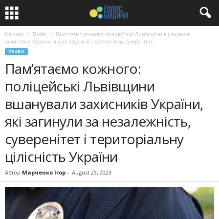
Головна
Право
Пам’ятаємо кожного: поліцейські Львівщини вшанували
захисників України, які загинули за незалежність, суверенітет...
ПРАВО
Пам’ятаємо кожного:
поліцейські Львівщини
вшанували захисників України,
які загинули за незалежність,
суверенітет і територіальну
цілісність України
Автор
Марченко Ігор
-
August 29, 2023