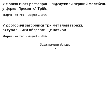
У Жовкві після реставрації відслужили перший молебень
у Церкві Пресвятої Трійці
Марченко Ігор
-
August 7, 2026
У Дрогобичі загорілися три металеві гаражі,
рятувальники вберегли ще чотири
Марченко Ігор
-
August 7, 2026
Завантажити більше