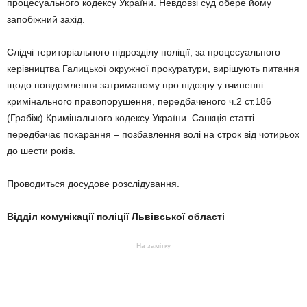
процесуального кодексу України. Невдовзі суд обере йому
запобіжний захід.
Слідчі територіального підрозділу поліції, за процесуального
керівництва Галицької окружної прокуратури, вирішують питання
щодо повідомлення затриманому про підозру у вчиненні
кримінального правопорушення, передбаченого ч.2 ст.186
(Грабіж) Кримінального кодексу України. Санкція статті
передбачає покарання – позбавлення волі на строк від чотирьох
до шести років.
Проводиться досудове розслідування.
Відділ комунікації поліції Львівської області
На замітку