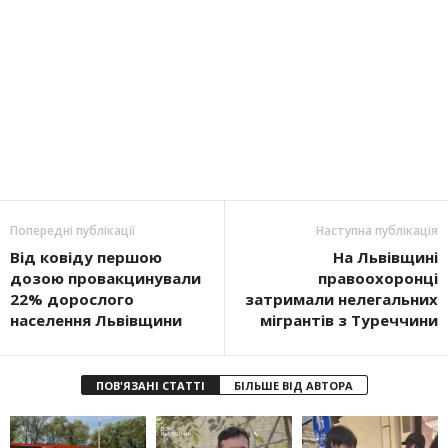
Попередні публікації
Наступна публікація
Від ковіду першою
На Львівщині
дозою провакцинували
правоохоронці
22% дорослого
затримали нелегальних
населення Львівщини
мігрантів з Туреччини
ПОВ'ЯЗАНІ СТАТТІ
БІЛЬШЕ ВІД АВТОРА