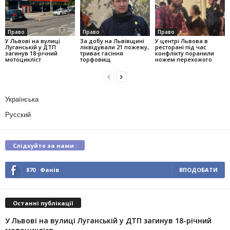
Право
Право
Право
У Львові на вулиці
За добу на Львівщині
У центрі Львова в
Луганській у ДТП
ліквідували 21 пожежу,
ресторані під час
загинув 18-річний
триває гасіння
конфлікту поранили
мотоцикліст
торфовищ
ножем перехожого
Українська
Русский
Слідкуйте за нами :
870
Фанів
ВПОДОБАТИ
Останні публікації
У Львові на вулиці Луганській у ДТП загинув 18-річний