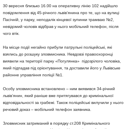
30 вересня близько 16.00 на оперативну лінію 102 надійшло
повідомлення від 45-річного львів’янина про те, що на вулиці
Пасічній, у парку, неподалік кінцевої зупинки трамваю №2,
невідомий чоловік відібрав у нього мобільний телефон, після
чого втік.
На місце події негайно прибули патрульні поліцейські, які
взялись до розшуку зловмисника. Невдовзі правоохоронці
виявили на території парку «Погулянка» підозрілого чоловіка,
який підпадав під орієнтування, та доставили його у Львівське
районне управління поліції №1.
Особу зловмисника встановлено – ним виявився 34-річний
львів’янин, який раніше вже притягувався до кримінальної
відповідальності за грабежі. Також поліцейські вилучили у нього
речовий доказ – мобільний телефон заявника.
Зловмисник затриманий в порядку ст.208 Кримінального