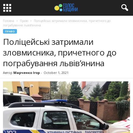
Головна
Право
Поліцейські затримали зловмисника, причетного до
пограбування львів’янина
ПРАВО
Поліцейські затримали
зловмисника, причетного до
пограбування львів’янина
Автор
Марченко Ігор
-
October 1, 2021