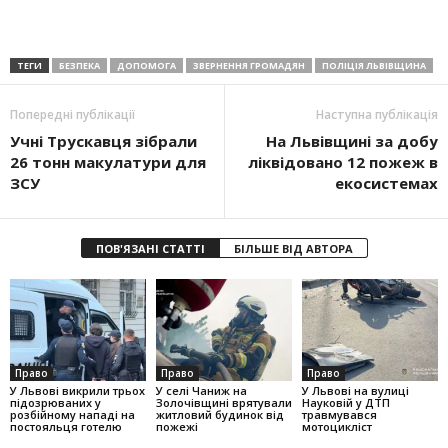
ТЕГИ
БЕЗПЕКА
ДОПОМОГА
ЗВЕРНЕННЯ ГРОМАДЯН
ПОЛІЦІЯ ЛЬВІВЩИНА
Попередні публікації
Наступна публікація
Учні Трускавця зібрали
На Львівщині за добу
26 тонн макулатури для
ліквідовано 12 пожеж в
ЗСУ
екосистемах
ПОВ'ЯЗАНІ СТАТТІ
БІЛЬШЕ ВІД АВТОРА
Право
Право
Право
У Львові викрили трьох
У селі Чаниж на
У Львові на вулиці
підозрюваних у
Золочівщині врятували
Науковій у ДТП
розбійному нападі на
житловий будинок від
травмувався
постояльця готелю
пожежі
мотоцикліст