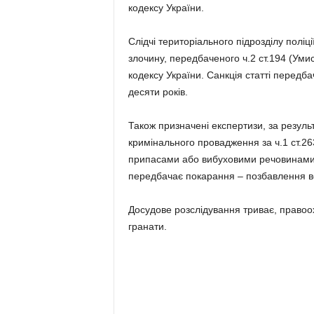
кодексу України.
Слідчі територіального підрозділу поліц
злочину, передбаченого ч.2 ст.194 (У
кодексу України. Санкція статті передба
десяти років.
Також призначені експертизи, за резуль
кримінального провадження за ч.1 ст.2
припасами або вибуховими речовинами) 
передбачає покарання – позбавлення вол
Досудове розслідування триває, право
гранати.