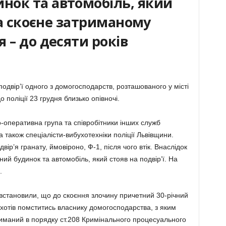
ок та автомобіль, який
За скоєне затриманому
 – до десяти років
одвір’ї одного з домогосподарств, розташованого у місті
 поліції 23 грудня близько опівночі.
оперативна група та співробітники інших служб
а також спеціалісти-вибухотехніки поліції Львівщини.
ір’я гранату, ймовіроно, Ф-1, після чого втік. Внаслідок
й будинок та автомобіль, який стояв на подвір’ї. На
.
становили, що до скоєння злочину причетний 30-річний
 хотів помститись власнику домогосподарства, з яким
риманий в порядку ст.208 Кримінального процесуального