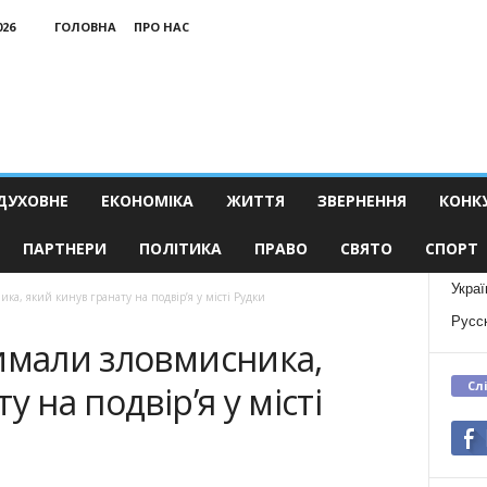
026
ГОЛОВНА
ПРО НАС
ДУХОВНЕ
ЕКОНОМІКА
ЖИТТЯ
ЗВЕРНЕННЯ
КОНК
ПАРТНЕРИ
ПОЛІТИКА
ПРАВО
СВЯТО
СПОРТ
Украї
ка, який кинув гранату на подвір’я у місті Рудки
Русс
имали зловмисника,
Сл
у на подвір’я у місті