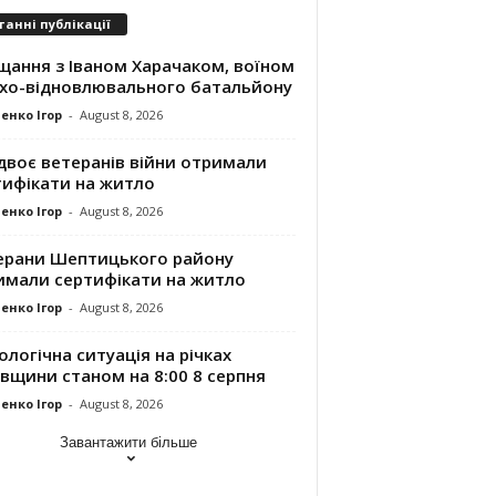
танні публікації
щання з Іваном Харачаком, воїном
хо-відновлювального батальйону
енко Ігор
-
August 8, 2026
двоє ветеранів війни отримали
тифікати на житло
енко Ігор
-
August 8, 2026
ерани Шептицького району
имали сертифікати на житло
енко Ігор
-
August 8, 2026
ологічна ситуація на річках
вщини станом на 8:00 8 серпня
енко Ігор
-
August 8, 2026
Завантажити більше