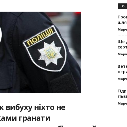
Ос
Про
шля
Марч
Ще 
сер
Марч
Вет
отр
Марч
Гідр
Льві
Марч
к вибуху ніхто не
ками гранати