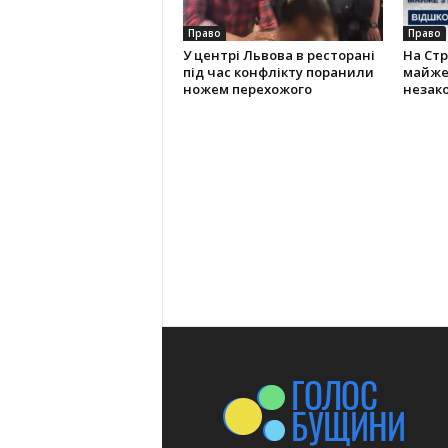
Право
Право
У центрі Львова в ресторані
На Ст
під час конфлікту поранили
майже 
ножем перехожого
незако