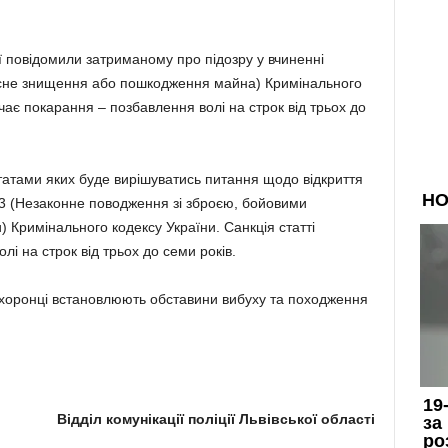
ії повідомили затриманому про підозру у вчиненні
мисне знищення або пошкодження майна) Кримінального
чає покарання – позбавлення волі на строк від трьох до
татами яких буде вирішуватись питання щодо відкриття
63 (Незаконне поводження зі зброєю, бойовими
Кримінального кодексу України. Санкція статті
і на строк від трьох до семи років.
охоронці встановлюють обставини вибуху та походження
Відділ комунікації поліції Львівської області