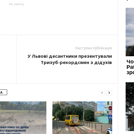
На замітку
Наступна публікація
У Львові десантники презентували
Тризуб-рекордсмен з дідухів
РА