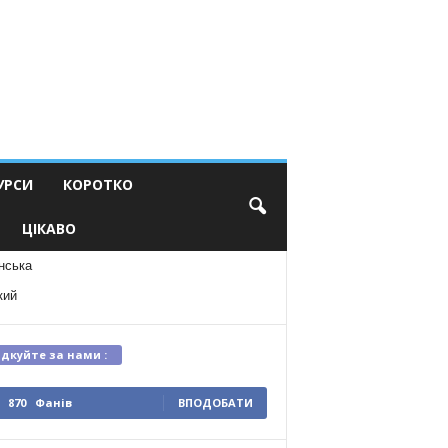
УРСИ
КОРОТКО
ЦІКАВО
нська
кий
ідкуйте за нами :
870
Фанів
ВПОДОБАТИ