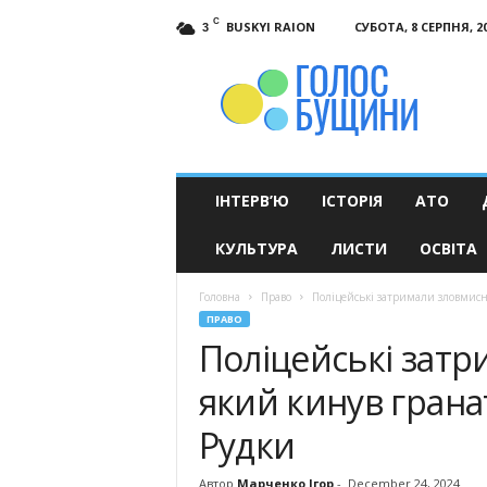
C
BUSKYI RAION
СУБОТА, 8 СЕРПНЯ, 2
3
Голос
Бущини
ІНТЕРВ’Ю
ІСТОРІЯ
АТО
КУЛЬТУРА
ЛИСТИ
ОСВІТА
Головна
Право
Поліцейські затримали зловмисни
ПРАВО
Поліцейські затр
який кинув гранат
Рудки
Автор
Марченко Ігор
-
December 24, 2024