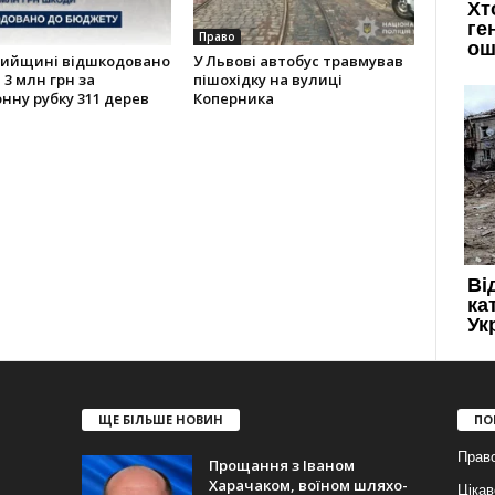
Право
рийщині відшкодовано
У Львові автобус травмував
3 млн грн за
пішохідку на вулиці
нну рубку 311 дерев
Коперника
ЩЕ БІЛЬШЕ НОВИН
ПО
Прав
Прощання з Іваном
Харачаком, воїном шляхо-
Цікав