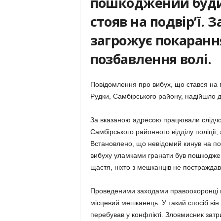
пошкоджений будин
стояв на подвір
’
ї. 
загрожує покарання
позбавлення волі.
Повідомлення про вибух, що стався на п
Рудки, Самбірського району, надійшло до
За вказаною адресою працювали слідчо-
Самбірського районного відділу поліції, 
Встановлено, що невідомий кинув на подв
вибуху уламками гранати був пошкоджени
щастя, ніхто з мешканців не постраждав
Проведеними заходами правоохоронці в
місцевий мешканець. У такий спосіб він
перебував у конфлікті. Зловмисник зат