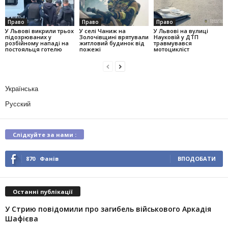
Право
Право
Право
У Львові викрили трьох
У селі Чаниж на
У Львові на вулиці
підозрюваних у
Золочівщині врятували
Науковій у ДТП
розбійному нападі на
житловий будинок від
травмувався
постояльця готелю
пожежі
мотоцикліст
Українська
Русский
Слідкуйте за нами :
870
Фанів
ВПОДОБАТИ
Останні публікації
У Стрию повідомили про загибель військового Аркадія
Шафієва