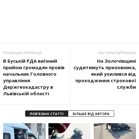
Попередні публікації
Наступна публікація
В Буській РДА виїзний
На Золочівщині
прийом громадян провів
судитимуть призовника,
начальник Головного
який ухилився від
управління
проходження строкової
Держгеокадастру в
служби
Львівській області
ПОВ'ЯЗАНІ СТАТТІ
БІЛЬШЕ ВІД АВТОРА