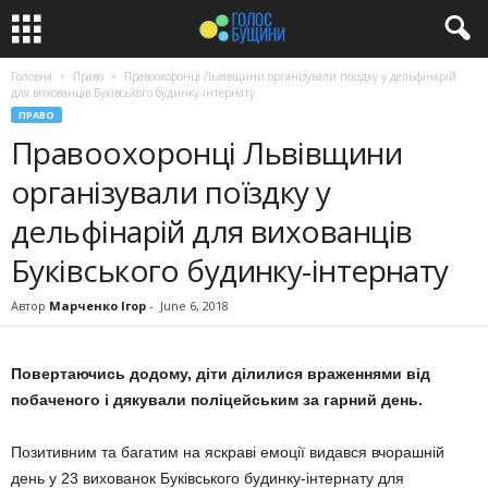
Головна
Право
Правоохоронці Львівщини організували поїздку у дельфінарій
для вихованців Буківського будинку-інтернату
ПРАВО
Правоохоронці Львівщини
організували поїздку у
дельфінарій для вихованців
Буківського будинку-інтернату
Автор
Марченко Ігор
-
June 6, 2018
Повертаючись додому, діти ділилися враженнями від
побаченого і дякували поліцейським за гарний день.
Позитивним та багатим на яскраві емоції видався вчорашній
день у 23 вихованок Буківського будинку-інтернату для