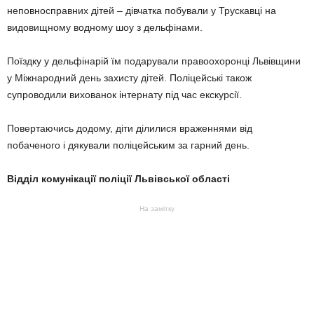
неповносправних дітей – дівчатка побували у Трускавці на
видовищному водному шоу з дельфінами.
Поїздку у дельфінарій їм подарували правоохоронці Львівщини
у Міжнародний день захисту дітей. Поліцейські також
супроводили вихованок інтернату під час екскурсії.
Повертаючись додому, діти ділилися враженнями від
побаченого і дякували поліцейським за гарний день.
Відділ комунікації поліції Львівської області
На замітку