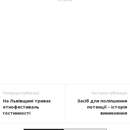
На замітку
Попередні публікації
Наступна публікація
На Львівщині триває
Засіб для поліпшення
етнофестиваль
потенції – історія
гостинності
виникнення