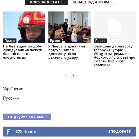
ПОВ'ЯЗАНІ СТАТТІ
БІЛЬШЕ ВІД АВТОРА
Право
Право
Право
На Львівщині за добу
У Львові відзначили
Колишню директорку
ліквідували 40 пожеж,
патрульних за
табору «Olympic
більшість — в
допомогу після
Village» затримали в
екосистемах
ракетного удару
Чорногорії у справі про
смерть 10-річного
хлопчика
Українська
Русский
Слідкуйте за нами :
870
Фанів
ВПОДОБАТИ