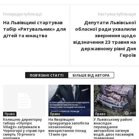
Попередні публікації
Наступна публікація
На Львівщині стартував
Депутати Львівської
табір «Рятувальник» для
обласної ради ухвалили
дітей та юнацтва
звернення щодо
відзначення 23 травня на
державному рівні Дня
Героїв
ПОВ'ЯЗАНІ СТАТТІ
БІЛЬШЕ ВІД АВТОРА
Право
Право
Право
Колишню директорку
На Яворівщині
У Львівському районі
табору «Olympic
прокуратура запобігла
внаслідок
Village» затримали в
незаконному
перекидання
Чорногорії у справі про
використанню понад
автомобіля загинув
смерть 10-річного
13 млн грн
водій, двоє пасажирів
хлопчика
травмовані