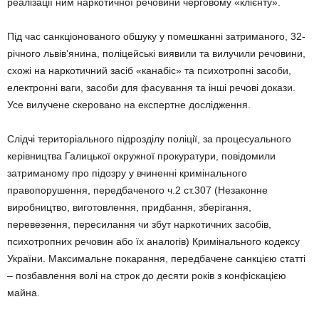
реалізації ним наркотичної речовини черговому «клієнту».
Під час санкціонованого обшуку у помешканні затриманого, 32-
річного львів’янина, поліцейські виявили та вилучили речовини,
схожі на наркотичний засіб «канабіс» та психотропні засоби,
електронні ваги, засоби для фасування та інші речові докази.
Усе вилучене скеровано на експертне дослідження.
Слідчі територіального підрозділу поліції,
за процесуального
керівництва Галицької окружної прокуратури, повідомили
затриманому про підозру у вчиненні кримінального
правопорушення, передбаченого ч.2 ст.307 (Незаконне
виробництво, виготовлення, придбання, зберігання,
перевезення, пересилання чи збут наркотичних засобів,
психотропних речовин або їх аналогів) Кримінального кодексу
України. Максимальне покарання, передбачене санкцією статті
– позбавлення волі на строк до десяти років з конфіскацією
майна.