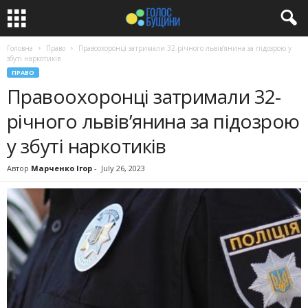
Головна
Право
Правоохоронці затримали 32-річного львів’янина за підозрою у
збуті наркотиків
ПРАВО
Правоохоронці затримали 32-
річного львів’янина за підозрою
у збуті наркотиків
Автор
Марченко Ігор
-
July 26, 2023