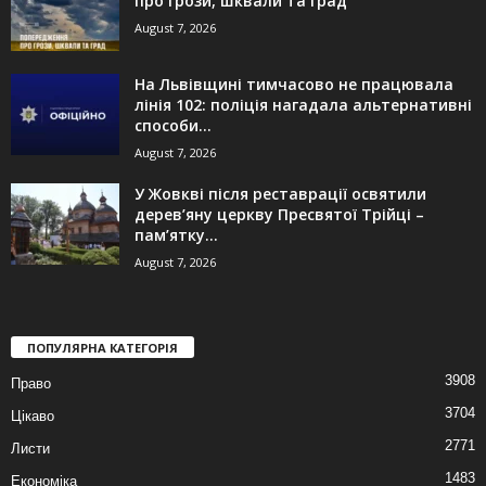
про грози, шквали та град
August 7, 2026
На Львівщині тимчасово не працювала
лінія 102: поліція нагадала альтернативні
способи...
August 7, 2026
У Жовкві після реставрації освятили
дерев’яну церкву Пресвятої Трійці –
пам’ятку...
August 7, 2026
ПОПУЛЯРНА КАТЕГОРІЯ
3908
Право
3704
Цікаво
2771
Листи
1483
Економіка