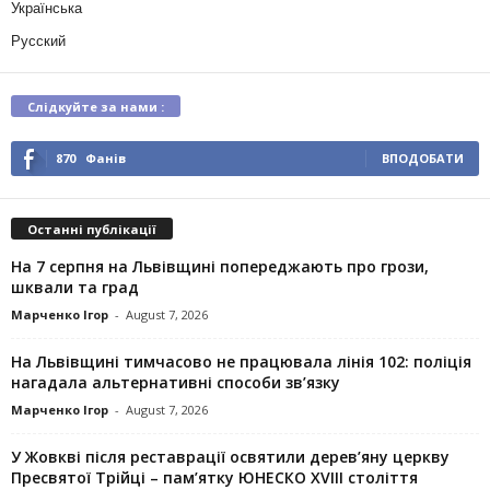
Українська
Русский
Слідкуйте за нами :
870
Фанів
ВПОДОБАТИ
Останні публікації
На 7 серпня на Львівщині попереджають про грози,
шквали та град
Марченко Ігор
-
August 7, 2026
На Львівщині тимчасово не працювала лінія 102: поліція
нагадала альтернативні способи зв’язку
Марченко Ігор
-
August 7, 2026
У Жовкві після реставрації освятили дерев’яну церкву
Пресвятої Трійці – пам’ятку ЮНЕСКО XVIII століття