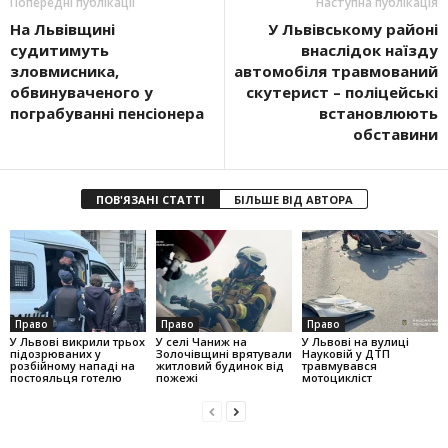
Попередні публікації
Наступна публікація
На Львівщині
У Львівському районі
судитимуть
внаслідок наїзду
зловмисника,
автомобіля травмований
обвинуваченого у
скутерист – поліцейські
пограбуванні пенсіонера
встановлюють
обставини
ПОВ'ЯЗАНІ СТАТТІ
БІЛЬШЕ ВІД АВТОРА
Право
Право
Право
У Львові викрили трьох
У селі Чаниж на
У Львові на вулиці
підозрюваних у
Золочівщині врятували
Науковій у ДТП
розбійному нападі на
житловий будинок від
травмувався
постояльця готелю
пожежі
мотоцикліст