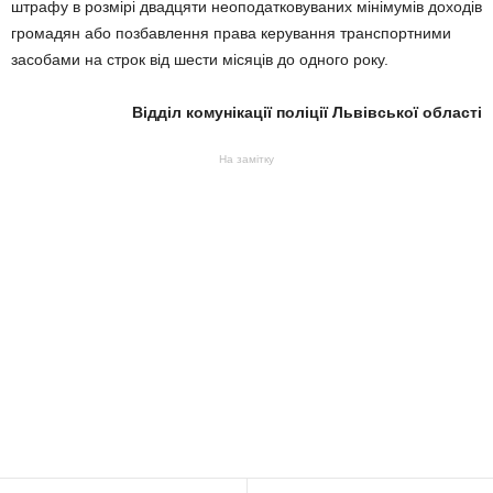
штрафу в розмірі двадцяти неоподатковуваних мінімумів доходів
громадян або позбавлення права керування транспортними
засобами на строк від шести місяців до одного року.
Відділ комунікації поліції Львівської області
На замітку