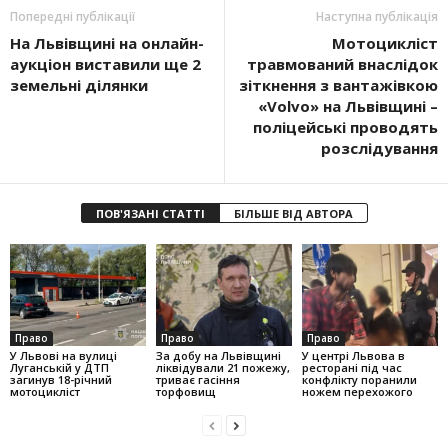
Попередні публікації
Наступна публікація
На Львівщині на онлайн-
Мотоцикліст
аукціон виставили ще 2
травмований внаслідок
земельні ділянки
зіткнення з вантажівкою
«Volvo» на Львівщині –
поліцейські проводять
розслідування
ПОВ'ЯЗАНІ СТАТТІ
БІЛЬШЕ ВІД АВТОРА
Право
Право
Право
У Львові на вулиці
За добу на Львівщині
У центрі Львова в
Луганській у ДТП
ліквідували 21 пожежу,
ресторані під час
загинув 18-річний
триває гасіння
конфлікту поранили
мотоцикліст
торфовищ
ножем перехожого