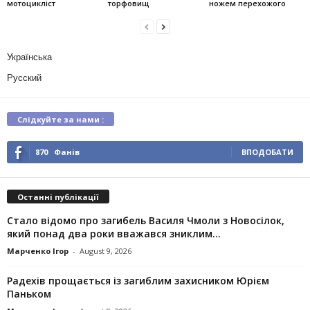
мотоцикліст
торфовищ
ножем перехожого
Українська
Русский
Слідкуйте за нами :
870
Фанів
ВПОДОБАТИ
Останні публікації
Стало відомо про загибель Василя Чмоли з Новосілок,
який понад два роки вважався зниклим...
Марченко Ігор
-
August 9, 2026
Радехів прощається із загиблим захисником Юрієм
Паньком