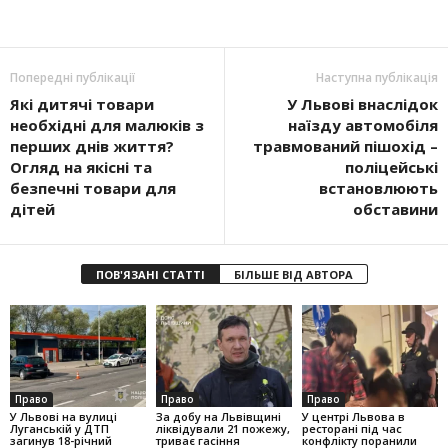
Попередні публікації
Наступна публікація
Які дитячі товари
У Львові внаслідок
необхідні для малюків з
наїзду автомобіля
перших днів життя?
травмований пішохід –
Огляд на якісні та
поліцейські
безпечні товари для
встановлюють
дітей
обставини
ПОВ'ЯЗАНІ СТАТТІ
БІЛЬШЕ ВІД АВТОРА
Право
Право
Право
У Львові на вулиці
За добу на Львівщині
У центрі Львова в
Луганській у ДТП
ліквідували 21 пожежу,
ресторані під час
загинув 18-річний
триває гасіння
конфлікту поранили