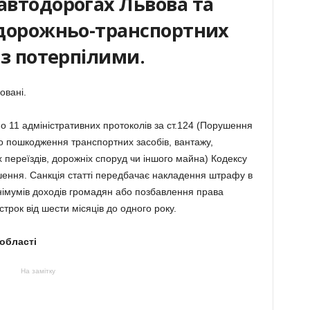
автодорогах Львова та
4 дорожньо-транспортних
 з потерпілими.
овані.
о 11 адміністративних протоколів за ст.124 (Порушення
 пошкодження транспортних засобів, вантажу,
х переїздів, дорожніх споруд чи іншого майна) Кодексу
шення. Санкція статті передбачає накладення штрафу в
німумів доходів громадян або позбавлення права
рок від шести місяців до одного року.
 області
На замітку