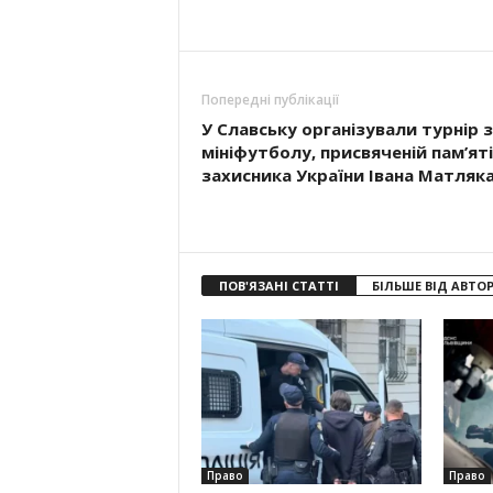
Попередні публікації
У Славську організували турнір з
мініфутболу, присвяченій пам’яті
захисника України Івана Матляк
ПОВ'ЯЗАНІ СТАТТІ
БІЛЬШЕ ВІД АВТО
Право
Право