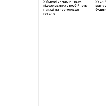
У Львові викрили трьох
У селі
підозрюваних у розбійному
вряту
нападі на постояльця
будино
готелю