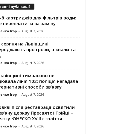
танні публікації
8 картриджів для фільтрів води:
е переплатити за заміну
енко Ігор
-
August 7, 2026
 серпня на Львівщині
ереджають про грози, шквали та
д
енко Ігор
-
August 7, 2026
Львівщині тимчасово не
ювала лінія 102: поліція нагадала
ернативні способи зв’язку
енко Ігор
-
August 7, 2026
вкві після реставрації освятили
в’яну церкву Пресвятої Трійці –
ятку ЮНЕСКО XVIII століття
енко Ігор
-
August 7, 2026