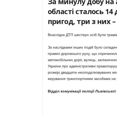
За минулу добу на 
області сталось 1
пригод, три з них –
Внаслідок ДТП шестеро осіб були травм
За наслідками інших подій було складен
правил дорожнього руху, що спричинило
автомобільних доріг, вулиць, залізнични
України про адміністративні правопору
розмірі двадцяти неоподатковуваних мі
керування транспортними засобами на ст
Відділ комунікації поліції Львівської