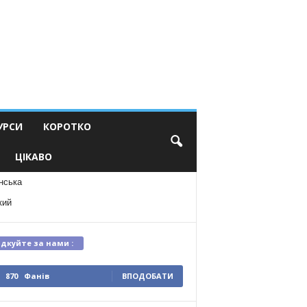
УРСИ
КОРОТКО
ЦІКАВО
нська
кий
ідкуйте за нами :
870
Фанів
ВПОДОБАТИ