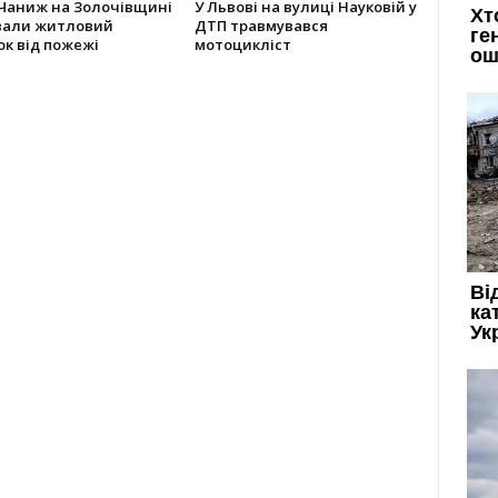
 Чаниж на Золочівщині
У Львові на вулиці Науковій у
вали житловий
ДТП травмувався
к від пожежі
мотоцикліст