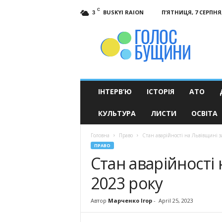
C
BUSKYI RAION
П’ЯТНИЦЯ, 7 СЕРПНЯ,
3
Голос
Бущини
ІНТЕРВ’Ю
ІСТОРІЯ
АТО
КУЛЬТУРА
ЛИСТИ
ОСВІТА
Головна
Право
Стан аварійності на Львівщині з
ПРАВО
Стан аварійності 
2023 року
Автор
Марченко Ігор
-
April 25, 2023