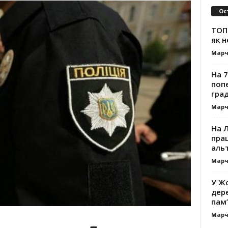
Ос
ТОП-
як н
Марч
На 7
поп
гра
Марч
На 
прац
альт
Марч
У Жо
дере
пам’
Марч