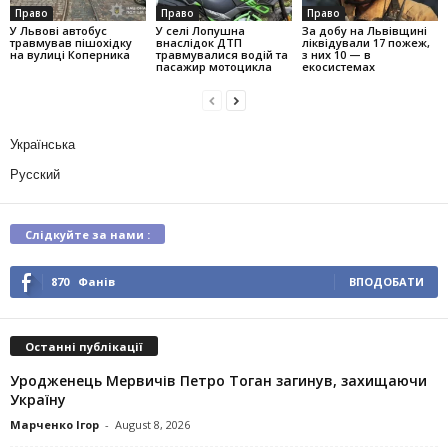
Право
Право
Право
У Львові автобус
У селі Лопушна
За добу на Львівщині
травмував пішохідку
внаслідок ДТП
ліквідували 17 пожеж,
на вулиці Коперника
травмувалися водій та
з них 10 — в
пасажир мотоцикла
екосистемах
Українська
Русский
Слідкуйте за нами :
870
Фанів
ВПОДОБАТИ
Останні публікації
Уродженець Мервичів Петро Тоган загинув, захищаючи
Україну
Марченко Ігор
-
August 8, 2026