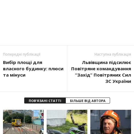
Попередні публікації
Наступна публікація
Вибір площі для
Львівщина підсилює
власного будинку: плюси
Повітряне командування
та мінуси
“Захід” Повітряних Сил
ЗС України
ПОВ'ЯЗАНІ СТАТТІ
БІЛЬШЕ ВІД АВТОРА