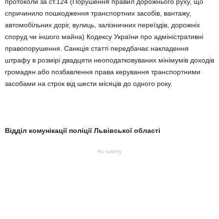
протоколи за ст.124 (Порушення правил дорожнього руху, що
спричинило пошкодження транспортних засобів, вантажу,
автомобільних доріг, вулиць, залізничних переїздів, дорожніх
споруд чи іншого майна) Кодексу України про адміністративні
правопорушення. Санкція статті передбачає накладення
штрафу в розмірі двадцяти неоподатковуваних мінімумів доходів
громадян або позбавлення права керування транспортними
засобами на строк від шести місяців до одного року.
Відділ комунікації поліції Львівської області
На замітку