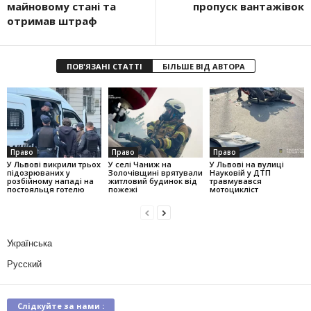
майновому стані та
пропуск вантажівок
отримав штраф
ПОВ'ЯЗАНІ СТАТТІ
БІЛЬШЕ ВІД АВТОРА
Право
Право
Право
У Львові викрили трьох
У селі Чаниж на
У Львові на вулиці
підозрюваних у
Золочівщині врятували
Науковій у ДТП
розбійному нападі на
житловий будинок від
травмувався
постояльця готелю
пожежі
мотоцикліст
Українська
Русский
Слідкуйте за нами :