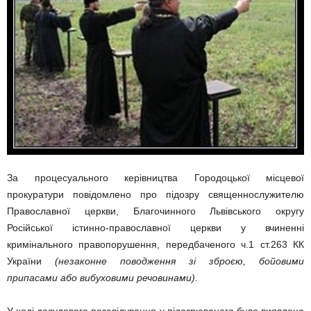
За процесуального керівництва Городоцької місцевої
прокуратури повідомлено про підозру священнослужителю
Православної церкви, Благочинного Львівського округу
Російської істинно-православної церкви у вчиненні
кримінального правопорушення, передбаченого ч.1 ст.263 КК
України
(незаконне поводження зі зброєю
,
бойовими
припасами або вибуховими речовинами).
У ході досудового розслідування у підозрюваного було виявлено