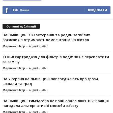
870
Фанів
ВПОДОБАТИ
Останні публікації
На Львівщині 189 ветеранів та родин загиблих
Захисників отримають компенсацію на житло
Марченко Ігор
-
August 7, 2026
ТОП-8 картриджів для фільтрів води: як не переплатити
за заміну
Марченко Ігор
-
August 7, 2026
На 7 серпня на Львівщині попереджають про грози,
шквали та град
Марченко Ігор
-
August 7, 2026
На Львівщині тимчасово не працювала лінія 102: поліція
нагадала альтернативні способи зв’язку
Марченко Ігор
-
August 7, 2026