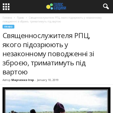
Головна
Право
Священнослужителя РПЦ, якого підозрюють у незаконному
поводженні зі зброєю, триматимуть під вартою
ПРАВО
Священнослужителя РПЦ,
якого підозрюють у
незаконному поводженні зі
зброєю, триматимуть під
вартою
Автор
Марченко Ігор
-
January 10, 2019