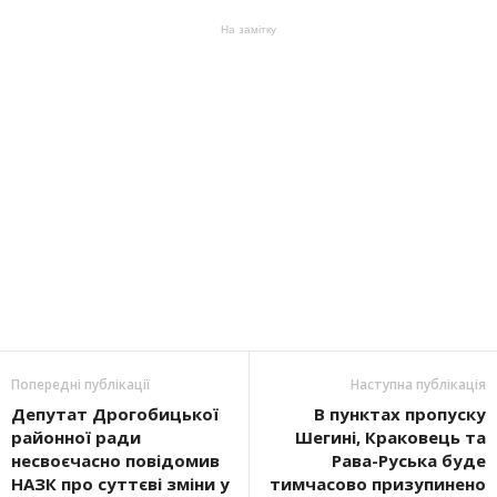
На замітку
Попередні публікації
Наступна публікація
Депутат Дрогобицької
В пунктах пропуску
районної ради
Шегині, Краковець та
несвоєчасно повідомив
Рава-Руська буде
НАЗК про суттєві зміни у
тимчасово призупинено