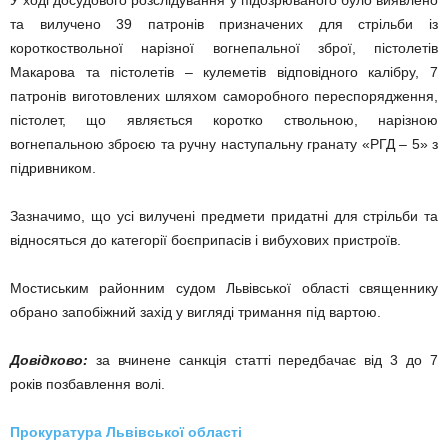
та вилучено 39 патронів призначених для стрільби із
короткоствольної нарізної вогнепальної зброї, пістолетів
Макарова та пістолетів – кулеметів відповідного калібру, 7
патронів виготовлених шляхом саморобного переспорядження,
пістолет, що являється коротко ствольною, нарізною
вогнепальною зброєю та ручну наступальну гранату «РГД – 5» з
підривником.
Зазначимо, що усі вилучені предмети придатні для стрільби та
відносяться до категорії боєприпасів і вибухових пристроїв.
Мостиським районним судом Львівської області священнику
обрано запобіжний захід у вигляді тримання під вартою.
Довідково
:
за вчинене санкція статті передбачає від 3 до 7
років позбавлення волі.
Прокуратура Львівської області