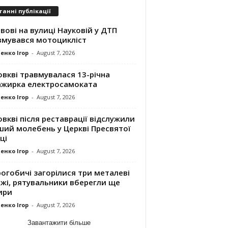
танні публікації
вові на вулиці Науковій у ДТП
вмувався мотоцикліст
енко Ігор
-
August 7, 2026
вкві травмувалася 13-річна
ажирка електросамоката
енко Ігор
-
August 7, 2026
вкві після реставрації відслужили
ший молебень у Церкві Пресвятої
ці
енко Ігор
-
August 7, 2026
огобичі загорілися три металеві
ажі, рятувальники вберегли ще
ири
енко Ігор
-
August 7, 2026
Завантажити більше