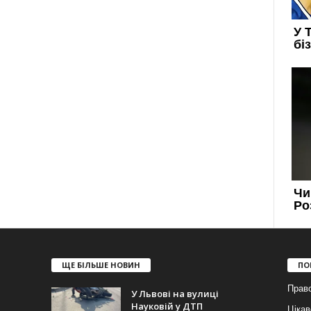
ЩЕ БІЛЬШЕ НОВИН
ПО
Прав
У Львові на вулиці
Науковій у ДТП
Цікав