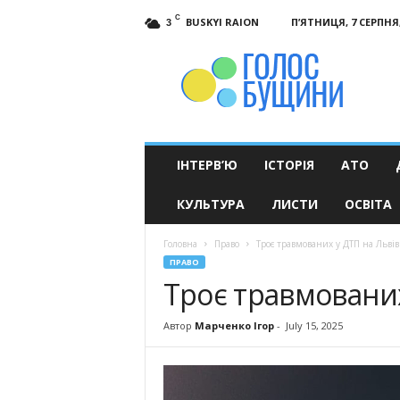
C
BUSKYI RAION
П’ЯТНИЦЯ, 7 СЕРПНЯ,
3
Голос
Бущини
ІНТЕРВ’Ю
ІСТОРІЯ
АТО
КУЛЬТУРА
ЛИСТИ
ОСВІТА
Головна
Право
Троє травмованих у ДТП на Льві
ПРАВО
Троє травмованих
Автор
Марченко Ігор
-
July 15, 2025