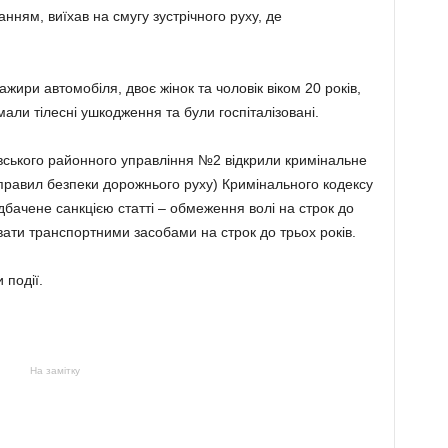
анням, виїхав на смугу зустрічного руху, де
ири автомобіля, двоє жінок та чоловік віком 20 років,
мали тілесні ушкодження та були госпіталізовані.
вівського районного управління №2 відкрили кримінальне
правил безпеки дорожнього руху) Кримінального кодексу
бачене санкцією статті – обмеження волі на строк до
вати транспортними засобами на строк до трьох років.
події.
На замітку