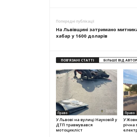
Попередні публікації
На Львівщині затримано митника
хабар у 1600 доларів
ПОВ'ЯЗАНІ СТАТТІ
БІЛЬШЕ ВІД АВТО
Право
Право
У Львові на вулиці Науковій у
У Жовк
ДТП травмувався
річна
мотоцикліст
елект