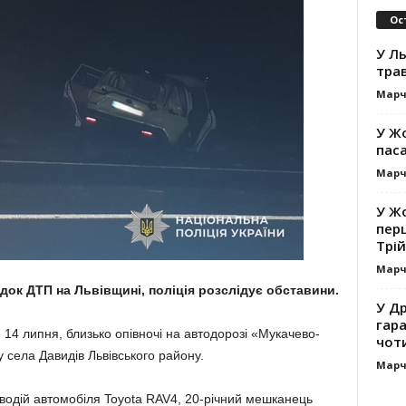
Ос
У Ль
тра
Марч
У Жо
пас
Марч
У Жо
пер
Трій
Марч
ок ДТП на Львівщині, поліція розслідує обставини.
У Др
гар
14 липня, близько опівночі на автодорозі «Мукачево-
чот
 села Давидів Львівського району.
Марч
 водій автомобіля Toyota RAV4, 20-річний мешканець