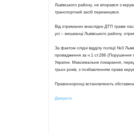
Львівського району, не впорався з керув
транспортний засіб перекинувся.
Від отриманих внаслідок ДТП травм пасаж
усі – мешканці Львівського району, отри
За фактом слідчі відділу поліції №3 Ль
провадження за ч.1 ст.286 (Порушення 
України. Максимальне покарання, перед
трьох років, з позбавленням права керу
Правоохоронці встановлюють обставини 
Джерело