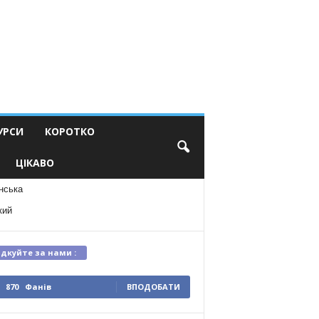
УРСИ
КОРОТКО
ЦІКАВО
нська
кий
ідкуйте за нами :
870
Фанів
ВПОДОБАТИ