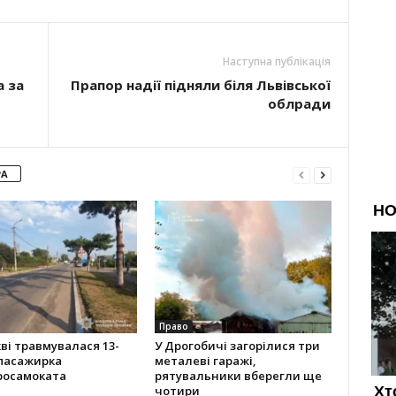
Наступна публікація
 за
Прапор надії підняли біля Львівської
облради
РА
Право
ві травмувалася 13-
У Дрогобичі загорілися три
 пасажирка
металеві гаражі,
росамоката
рятувальники вберегли ще
чотири