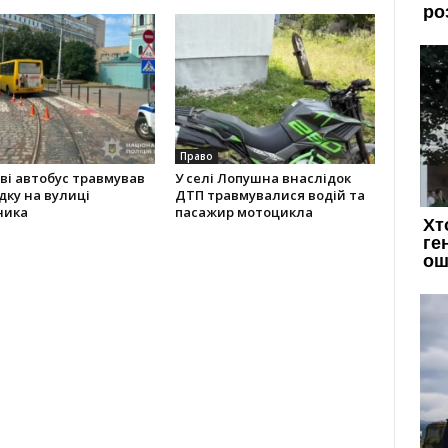
Право
ві автобус травмував
У селі Лопушна внаслідок
дку на вулиці
ДТП травмувалися водій та
ника
пасажир мотоцикла