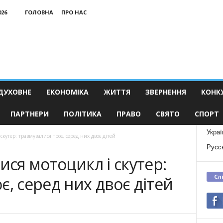
026
ГОЛОВНА
ПРО НАС
ДУХОВНЕ
ЕКОНОМІКА
ЖИТТЯ
ЗВЕРНЕННЯ
КОНК
ПАРТНЕРИ
ПОЛІТИКА
ПРАВО
СВЯТО
СПОРТ
Украї
скутер: травмувалися троє, серед них двоє дітей
Русс
ися мотоцикл і скутер:
Сл
є, серед них двоє дітей