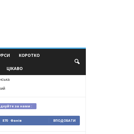
УРСИ
КОРОТКО
ЦІКАВО
нська
кий
ідкуйте за нами :
870
Фанів
ВПОДОБАТИ