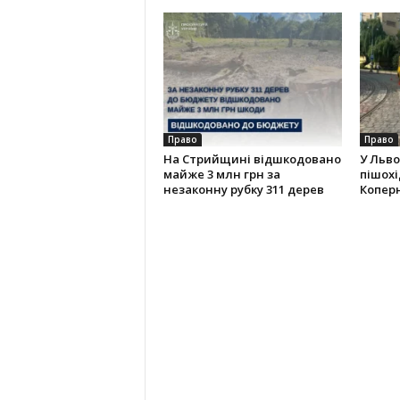
Право
Право
На Стрийщині відшкодовано
У Льво
майже 3 млн грн за
пішохі
незаконну рубку 311 дерев
Копер