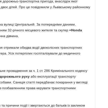
ся дорожньо-транспортна пригода, внаслідок якої
х двоє дітей. Про це повідомили у Львівському районному
 на вулиці Центральній. За попередніми даними,
ням 32-річного місцевого жителя та скутер
«Honda
чна дівчина.
ння отримали обидва водії двоколісних транспортних
тера. Усіх потерпілих госпіталізували до медичного
ьне провадження за ч. 1 ст. 286 Кримінального кодексу
 дорожнього руху
або експлуатації транспорту
обами. Санкція статті передбачає покарання у вигляді
в з позбавленням права керувати транспортними
та причини події і звертаються до батьків із закликом