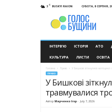
C
BUSKYI RAION
СУБОТА, 8 СЕРПНЯ, 2
3
Голос
Бущини
ІНТЕРВ’Ю
ІСТОРІЯ
АТО
КУЛЬТУРА
ЛИСТИ
ОСВІТА
Головна
Право
У Бишкові зіткнулися мотоцикл і 
ПРАВО
У Бишкові зіткнул
травмувалися тро
Автор
Марченко Ігор
-
July 7, 2026