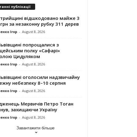
танні публікації
Стрийщині відшкодовано майже 3
грн за незаконну рубку 311 дерев
енко Ігор
-
August 8, 2026
Львівщині попрощалися з
іцейським полку «Сафарі»
олою Цидуляком
енко Ігор
-
August 8, 2026
Львівщині оголосили надзвичайну
ежну небезпеку 8–10 серпня
енко Ігор
-
August 8, 2026
дженець Мервичів Петро Тоган
инув, захищаючи Україну
енко Ігор
-
August 8, 2026
Завантажити більше