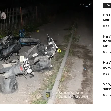
Ос
На 
млн 
Марч
На 
пол
Мик
Марч
На 
пож
Марч
Уро
заг
Марч