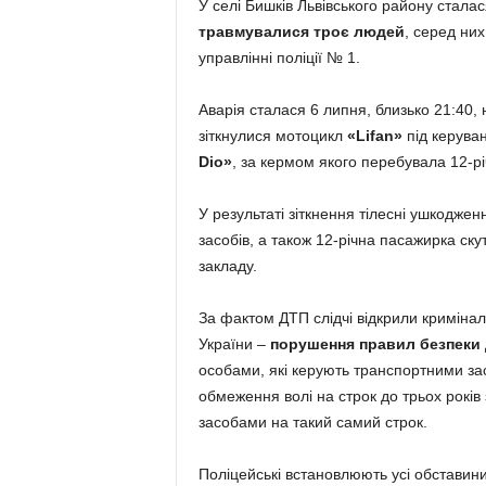
У селі Бишків Львівського району стала
травмувалися троє людей
, серед ни
управлінні поліції № 1.
Аварія сталася 6 липня, близько 21:40,
зіткнулися мотоцикл
«Lifan»
під керуван
Dio»
, за кермом якого перебувала 12-рі
У результаті зіткнення тілесні ушкодже
засобів, а також 12-річна пасажирка ску
закладу.
За фактом ДТП слідчі відкрили кримінал
України –
порушення правил безпеки
особами, які керують транспортними зас
обмеження волі на строк до трьох рокі
засобами на такий самий строк.
Поліцейські встановлюють усі обставини 