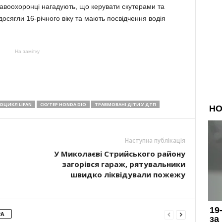
равоохоронці нагадують, що керувати скутерами та
сягли 16-річного віку та мають посвідчення водія
На замітку
ЦИКЛ LIFAN
СКУТЕР HONDA DIO
ТРАВМОВАНІ ДІТИ У ДТП
Наступна публікація
У Миколаєві Стрийського району
загорівся гараж, рятувальники
швидко ліквідували пожежу
РА