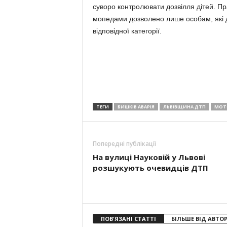
суворо контролювати дозвілля дітей. П
мопедами дозволено лише особам, які до
відповідної категорії.
ТЕГИ
БИШКІВ АВАРІЯ
ЛЬВІВЩИНА ДТП
МОТО
Попередні публікації
На вулиці Науковій у Львові
розшукують очевидців ДТП
ПОВ'ЯЗАНІ СТАТТІ
БІЛЬШЕ ВІД АВТО