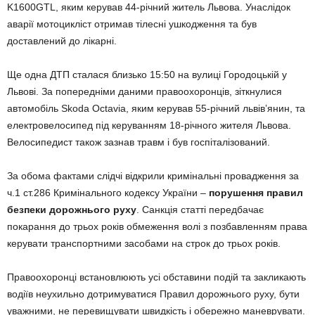
K1600GTL, яким керував 44-річний житель Львова. Унаслідок
аварії мотоцикліст отримав тілесні ушкодження та був
доставлений до лікарні.
Ще одна ДТП сталася близько 15:50 на вулиці Городоцькій у
Львові. За попередніми даними правоохоронців, зіткнулися
автомобіль Skoda Octavia, яким керував 55-річний львів’янин, та
електровелосипед під керуванням 18-річного жителя Львова.
Велосипедист також зазнав травм і був госпіталізований.
За обома фактами слідчі відкрили кримінальні провадження за
ч.1 ст.286 Кримінального кодексу України –
порушення правил
безпеки дорожнього руху
. Санкція статті передбачає
покарання до трьох років обмеження волі з позбавленням права
керувати транспортними засобами на строк до трьох років.
Правоохоронці встановлюють усі обставини подій та закликають
водіїв неухильно дотримуватися Правил дорожнього руху, бути
уважними, не перевищувати швидкість і обережно маневрувати.