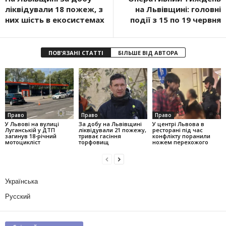
ліквідували 18 пожеж, з
на Львівщині: головні
них шість в екосистемах
події з 15 по 19 червня
ПОВ'ЯЗАНІ СТАТТІ
БІЛЬШЕ ВІД АВТОРА
Право
Право
Право
У Львові на вулиці
За добу на Львівщині
У центрі Львова в
Луганській у ДТП
ліквідували 21 пожежу,
ресторані під час
загинув 18-річний
триває гасіння
конфлікту поранили
мотоцикліст
торфовищ
ножем перехожого
Українська
Русский