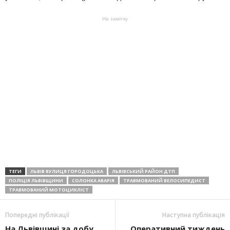
На замітку
ТЕГИ
ЛЬВІВ ВУЛИЦЯ ГОРОДОЦЬКА
ЛЬВІВСЬКИЙ РАЙОН ДТП
ПОЛІЦІЯ ЛЬВІВЩИНИ
СОЛОНКА АВАРІЯ
ТРАВМОВАНИЙ ВЕЛОСИПЕДИСТ
ТРАВМОВАНИЙ МОТОЦИКЛІСТ
Попередні публікації
Наступна публікація
На Львівщині за добу
Оперативний тиждень