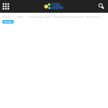
Головна
Право
У Львівському районі травмувалися мотоцикліст і велосипедист
ПРАВО