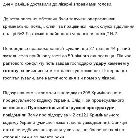
днем раніше доставили до лікарні з травмами голови.
До встановлення обставин були залучені оперативники
кримінальної поліції, слідчі та працівники інших служб відділення
поліції №2 Львівського районного управління поліції №2.
Попередньо правоохоронці з’ясували, що 27 травня 44-річний
житель села прийшов у гості до 59-річного односельця. Під час
раптового конфлікту гість завдав господарю
удару каменем у
голову
, спричинивши тяжкі тілесні ушкодження. Потерпілого
госпіталізували, але наступного дня він помер у лікарні.
Підозрюваного затримали в порядку ст.208 Кримінального
процесуального кодексу України. Слідчі, за процесуального
керівництва
Пустомитівської окружної прокуратури
,
повідомили йому про підозру за ч.2 ст.121 Кримінального
кодексу України (умисне тяжке тілесне ушкодження). Санкція
статті передбачає покарання у вигляді позбавлення волі на
строк від семи до десяти років.