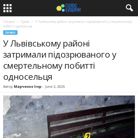
Головна
Право
У Львівському районі затримали підозрюваного у смертельному
побитті односельця
ПРАВО
У Львівському районі
затримали підозрюваного у
смертельному побитті
односельця
Автор
Марченко Ігор
-
June 2, 2026