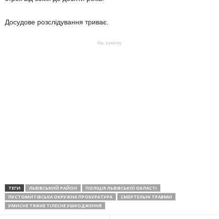
Досудове розслідування триває.
На замітку
ТЕГИ
ЛЬВІВСЬКИЙ РАЙОН
ПОЛІЦІЯ ЛЬВІВСЬКОЇ ОБЛАСТІ
ПУСТОМИТІВСЬКА ОКРУЖНА ПРОКУРАТУРА
СМЕРТЕЛЬНІ ТРАВМИ
УМИСНЕ ТЯЖКЕ ТІЛЕСНЕ УШКОДЖЕННЯ