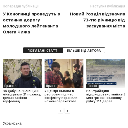
Попередні публікації
Наступна публікація
У Конопниці проведуть в
Новий Розділ відзначив
останню дорогу
73-тю річницю від
молодшого лейтенанта
заснування міста
Олега Чижа
ПОВ'ЯЗАНІ СТАТТІ
БІЛЬШЕ ВІД АВТОРА
Право
Право
Право
За добу на Львівщині
У центрі Львова в
На Стрийщині
ліквідували 21 пожежу,
ресторані під час
відшкодовано майже 3
триває гасіння
конфлікту поранили
млн грн за незаконну
торфовищ
ножем перехожого
рубку 311 дерев
Українська