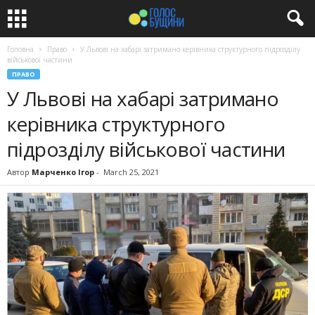
Головна
Право
У Львові на хабарі затримано керівника структурного підрозділу
військової частини
ПРАВО
У Львові на хабарі затримано
керівника структурного
підрозділу військової частини
Автор
Марченко Ігор
-
March 25, 2021