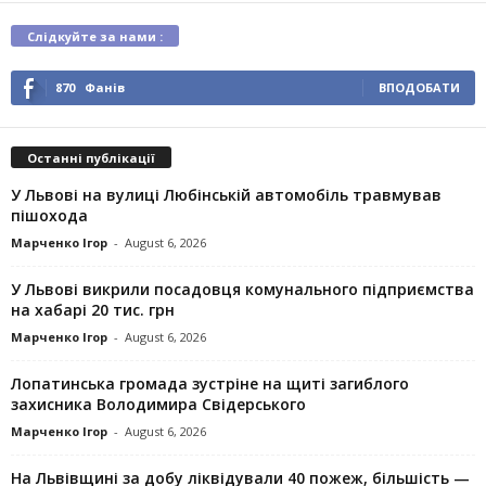
Слідкуйте за нами :
870
Фанів
ВПОДОБАТИ
Останні публікації
У Львові на вулиці Любінській автомобіль травмував
пішохода
Марченко Ігор
-
August 6, 2026
У Львові викрили посадовця комунального підприємства
на хабарі 20 тис. грн
Марченко Ігор
-
August 6, 2026
Лопатинська громада зустріне на щиті загиблого
захисника Володимира Свідерського
Марченко Ігор
-
August 6, 2026
На Львівщині за добу ліквідували 40 пожеж, більшість —