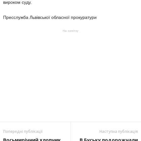
вироком суду.
Пресслужба Львівської обласної прокуратури
На замітку
Попередні публікації
Наступна публікація
Восьмирічний хлопчик
В Буську подорожчали