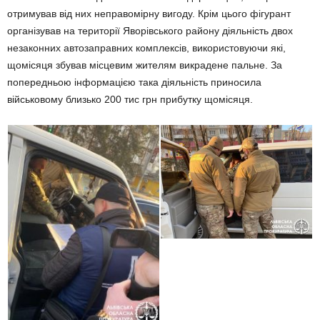
отримував від них неправомірну вигоду. Крім цього фігурант
організував на території Яворівського району діяльність двох
незаконних автозаправних комплексів, використовуючи які,
щомісяця збував місцевим жителям викрадене пальне. За
попередньою інформацією така діяльність приносила
військовому близько 200 тис грн прибутку щомісяця.