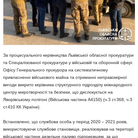
За процесуального керівництва Львівської обласної прокуратури
та Спеціалізованої прокуратури у військовій та оборонній сфері
Офісу Генерального прокурора на систематичному
привласненні військового майна та отриманні неправомірної
вигоди викрито керівника структурного підрозділу міжнародного
центру миротворчості та безпеки, що дислокується на
Яворівському полігоні (Військова частина А4150) (ч.3 ст.368, ч.3
ст.410 КК України).
Встановлено, що службова особа у період 2020 – 2021 років,
використовуючи службове становище, реалізовував на території
військової частини дизельне паливо підприємцям, за що