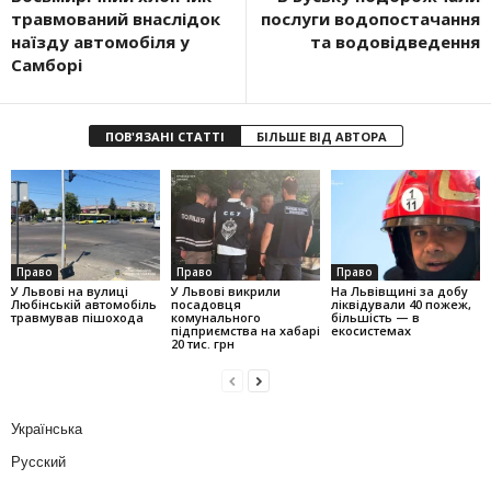
травмований внаслідок
послуги водопостачання
наїзду автомобіля у
та водовідведення
Самборі
ПОВ'ЯЗАНІ СТАТТІ
БІЛЬШЕ ВІД АВТОРА
Право
Право
Право
У Львові на вулиці
У Львові викрили
На Львівщині за добу
Любінській автомобіль
посадовця
ліквідували 40 пожеж,
травмував пішохода
комунального
більшість — в
підприємства на хабарі
екосистемах
20 тис. грн
Українська
Русский