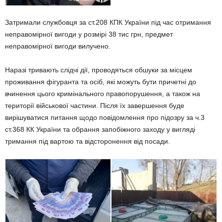
Затримали службовця за ст.208 КПК України під час отримання
неправомірної вигоди у розмірі 38 тис грн, предмет
неправомірної вигоди вилучено.
Наразі тривають слідчі дії, проводяться обшуки за місцем
проживання фігуранта та осіб, які можуть бути причетні до
вчинення цього кримінального правопорушення, а також на
території військової частини. Після їх завершення буде
вирішуватися питання щодо повідомлення про підозру за ч.3
ст.368 КК України та обрання запобіжного заходу у вигляді
тримання під вартою та відсторонення від посади.