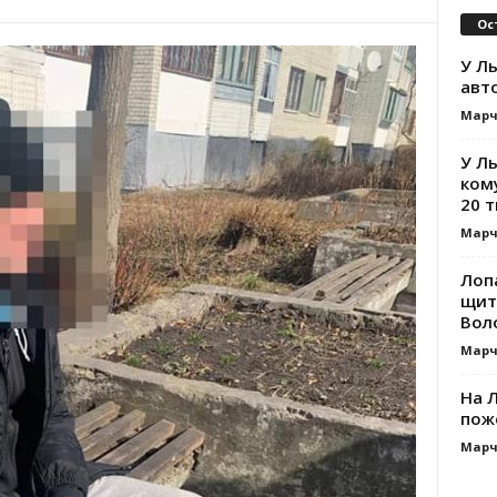
Ос
У Ль
авт
Марч
У Л
ком
20 т
Марч
Лоп
щит
Вол
Марч
На Л
пож
Марч