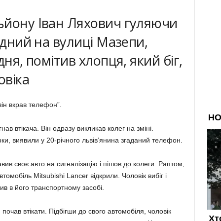
ьйону Іван Ляхович гуляючи
ідний на вулиці Мазепи,
дня, помітив хлопця, який біг,
овіка
він вкрав телефон”.
ав втікача. Він одразу викликав колег на зміні.
рки, виявили у 20-річного львів’янина згаданий телефон.
вив своє авто на сигналізацію і пішов до колеги. Раптом,
втомобіль Mitsubishi Lancer відкрили. Чоловік вибіг і
в в його транспортному засобі.
очав втікати. Підбігши до свого автомобіля, чоловік