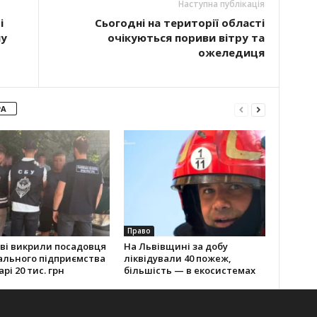
Наступна публікація
і
Сьогодні на території області
му
очікуються пориви вітру та
ожеледиця
РА
Право
ві викрили посадовця
На Львівщині за добу
ального підприємства
ліквідували 40 пожеж,
рі 20 тис. грн
більшість — в екосистемах