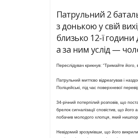
Патрульний 2 батал
з донькою у свій вих
близько 12-ї години 
а за ним услід — чол
Переслідувач крикнув: “Тримайте його, 
Патрульний миттєво відреагував і наздогн
Поліцейські, під час поверхневої переві
34-річний потерпілий розповів, що поста
брелок сигналізації сповістив, що його а
побачив молодого хлопця, який нишпори
Невідомий зрозумівши, що його викрили п