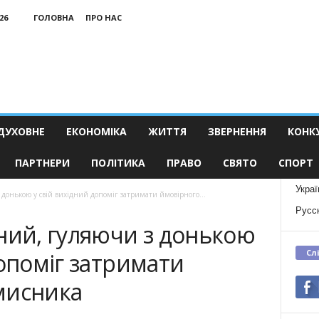
26
ГОЛОВНА
ПРО НАС
ДУХОВНЕ
ЕКОНОМІКА
ЖИТТЯ
ЗВЕРНЕННЯ
КОНК
ПАРТНЕРИ
ПОЛІТИКА
ПРАВО
СВЯТО
СПОРТ
Украї
 донькою у свій вихідний допоміг затримати ймовірного...
Русс
ний, гуляючи з донькою
Сл
допоміг затримати
мисника