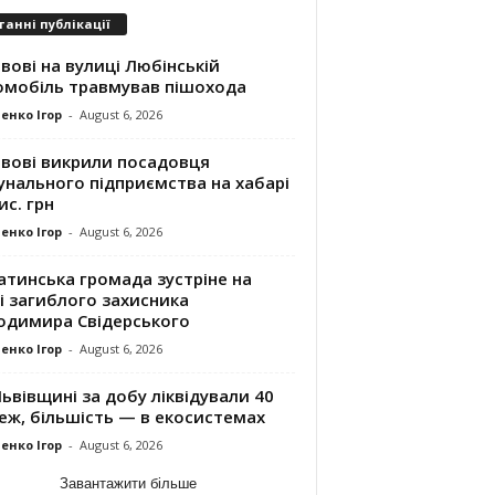
танні публікації
вові на вулиці Любінській
омобіль травмував пішохода
енко Ігор
-
August 6, 2026
ьвові викрили посадовця
унального підприємства на хабарі
ис. грн
енко Ігор
-
August 6, 2026
атинська громада зустріне на
і загиблого захисника
одимира Свідерського
енко Ігор
-
August 6, 2026
ьвівщині за добу ліквідували 40
еж, більшість — в екосистемах
енко Ігор
-
August 6, 2026
Завантажити більше