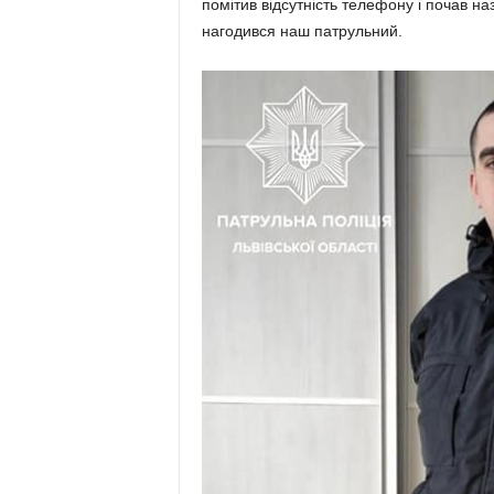
помітив відсутність телефону і почав н
нагодився наш патрульний.