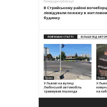
Попередні публікації
В Стрийському районі вогнеборц
ліквідували пожежу в житлово
будинку
ПОВ'ЯЗАНІ СТАТТІ
БІЛЬШЕ ВІД АВТО
Право
Право
У Львові на вулиці
У Льво
Любінській автомобіль
комун
травмував пішохода
на хаба