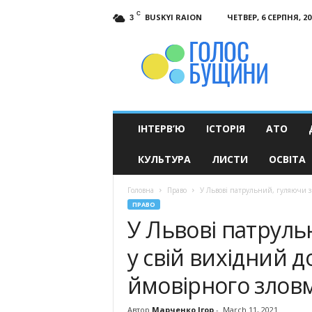
C
BUSKYI RAION
ЧЕТВЕР, 6 СЕРПНЯ, 20
3
Голос
Бущини
ІНТЕРВ’Ю
ІСТОРІЯ
АТО
КУЛЬТУРА
ЛИСТИ
ОСВІТА
Головна
Право
У Львові патрульний, гуляючи з
ПРАВО
У Львові патруль
у свій вихідний 
ймовірного злов
Автор
Марченко Ігор
-
March 11, 2021