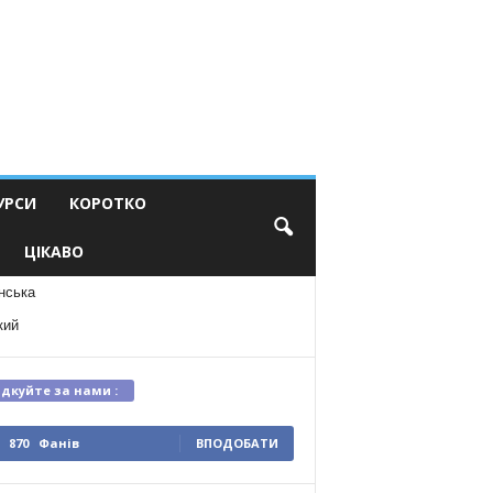
УРСИ
КОРОТКО
ЦІКАВО
нська
кий
ідкуйте за нами :
870
Фанів
ВПОДОБАТИ