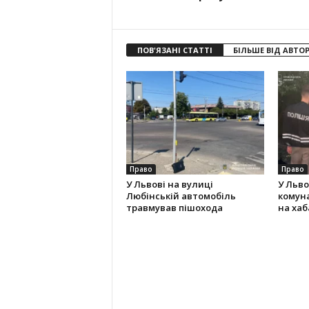
ПОВ'ЯЗАНІ СТАТТІ
БІЛЬШЕ ВІД АВТО
Право
Право
У Львові на вулиці
У Льво
Любінській автомобіль
комун
травмував пішохода
на хаба