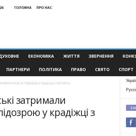
26
ГОЛОВНА
ПРО НАС
ДУХОВНЕ
ЕКОНОМІКА
ЖИТТЯ
ЗВЕРНЕННЯ
КОНК
ПАРТНЕРИ
ПОЛІТИКА
ПРАВО
СВЯТО
СПОРТ
Украї
зловмисницю за підозрою у крадіжці з магазину
Русс
ські затримали
Сл
ідозрою у крадіжці з