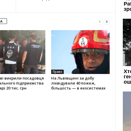
РА
Право
ві викрили посадовця
На Львівщині за добу
ального підприємства
ліквідували 40 пожеж,
рі 20 тис. грн
більшість — в екосистемах