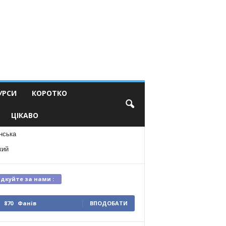
УРСИ
КОРОТКО
ЦІКАВО
нська
кий
ідкуйте за нами :
870
Фанів
ВПОДОБАТИ