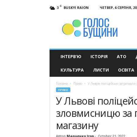
C
BUSKYI RAION
ЧЕТВЕР, 6 СЕРПНЯ, 20
3
Голос
Бущини
ІНТЕРВ’Ю
ІСТОРІЯ
АТО
КУЛЬТУРА
ЛИСТИ
ОСВІТА
Головна
Право
У Львові поліцейські затримали 
ПРАВО
У Львові поліцей
зловмисницю за п
магазину
Автор
Марченко Ігор
-
October 21, 2022