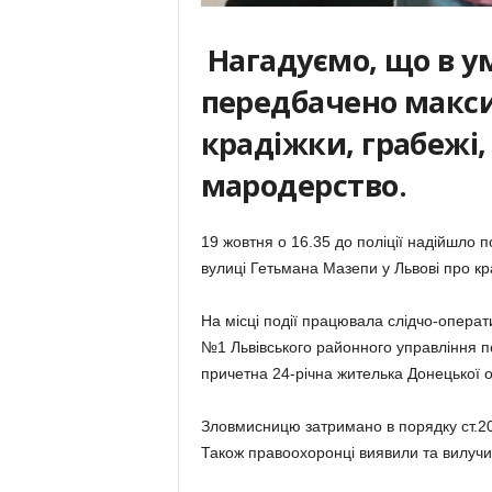
Нагадуємо, що в у
передбачено макс
крадіжки, грабежі,
мародерство.
19 жовтня о 16.35 до поліції надійшло п
вулиці Гетьмана Мазепи у Львові про кр
На місці події працювала слідчо-операти
№1 Львівського районного управління п
причетна 24-річна жителька Донецької о
Зловмисницю затримано в порядку ст.20
Також правоохоронці виявили та вилучил