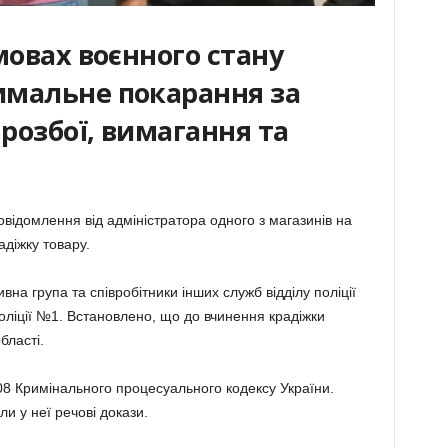
мовах воєнного стану
имальне покарання за
 розбої, вимагання та
овідомлення від адміністратора одного з магазинів на
адіжку товару.
вна група та співробітники інших служб відділу поліції
оліції №1. Встановлено, що до вчинення крадіжки
бласті.
8 Кримінального процесуального кодексу України.
и у неї речові докази.