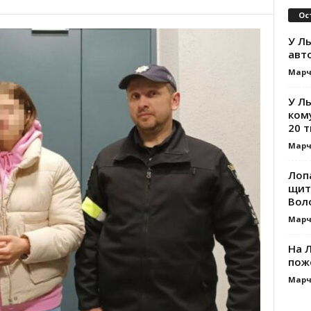
Ос
У Ль
авт
Марч
У Л
ком
20 т
Марч
Лоп
щит
Вол
Марч
На Л
пож
Марч