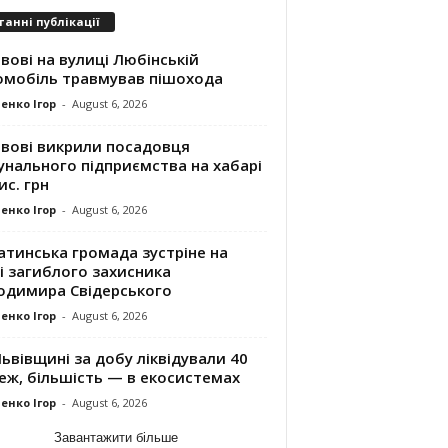
танні публікації
вові на вулиці Любінській
омобіль травмував пішохода
енко Ігор
-
August 6, 2026
ьвові викрили посадовця
унального підприємства на хабарі
ис. грн
енко Ігор
-
August 6, 2026
атинська громада зустріне на
і загиблого захисника
одимира Свідерського
енко Ігор
-
August 6, 2026
ьвівщині за добу ліквідували 40
еж, більшість — в екосистемах
енко Ігор
-
August 6, 2026
Завантажити більше