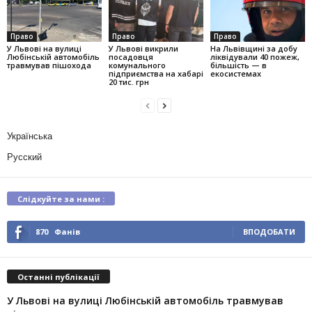
Право
Право
Право
У Львові на вулиці
У Львові викрили
На Львівщині за добу
Любінській автомобіль
посадовця
ліквідували 40 пожеж,
травмував пішохода
комунального
більшість — в
підприємства на хабарі
екосистемах
20 тис. грн
Українська
Русский
Слідкуйте за нами :
870
Фанів
ВПОДОБАТИ
Останні публікації
У Львові на вулиці Любінській автомобіль травмував