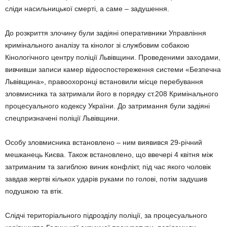
сліди насильницької смерті, а саме – задушення.
До розкриття злочину були задіяні оперативники Управління
кримінального аналізу та кінолог зі службовим собакою
Кінологічного центру поліції Львівщини. Проведеними заходами,
вивчивши записи камер відеоспостереження системи «Безпечна
Львівщина», правоохоронці встановили місце перебування
зловмисника та затримали його в порядку ст.208 Кримінального
процесуального кодексу України. До затримання були задіяні
спецпризначені поліції Львівщини.
Особу зловмисника встановлено – ним виявився 29-річний
мешканець Києва. Також встановлено, що ввечері 4 квітня між
затриманим та загиблою виник конфлікт, під час якого чоловік
завдав жертві кількох ударів руками по голові, потім задушив
подушкою та втік.
Слідчі територіального підрозділу поліції, за процесуального