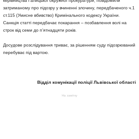
керівництва Галицької окружної прокуратури, повідомили
затриманому про підозру у вчиненні злочину, передбаченого ч.1
ст.115 (Умисне вбивство) Кримінального кодексу України.
Санкція статті передбачає покарання – позбавлення волі на
строк від семи до п’ятнадцяти років.
Досудове розслідування триває, за рішенням суду підозрюваний
перебуває під вартою.
Відділ комунікації поліції Львівської області
На замітку