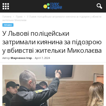
Головна
Право
У Львові поліцейськи затримали киянина за підозрою у вбивстві
жительки Миколаєва
ПРАВО
У Львові поліцейськи
затримали киянина за підозрою
у вбивстві жительки Миколаєва
Автор
Марченко Ігор
-
April 7, 2024