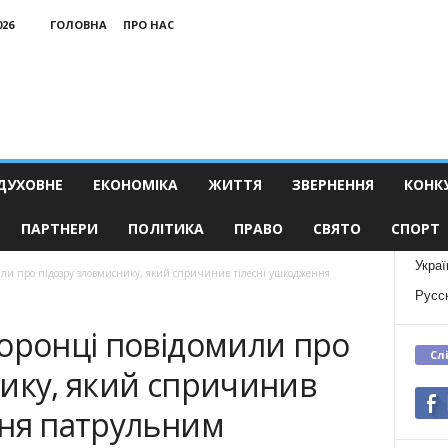
026
ГОЛОВНА
ПРО НАС
ДУХОВНЕ
ЕКОНОМІКА
ЖИТТЯ
ЗВЕРНЕННЯ
КОНК
ПАРТНЕРИ
ПОЛІТИКА
ПРАВО
СВЯТО
СПОРТ
Украї
или про підозру зловмиснику, який спричинив тілесні ушкодження
Русс
хоронці повідомили про
Сл
нику, який спричинив
ння патрульним