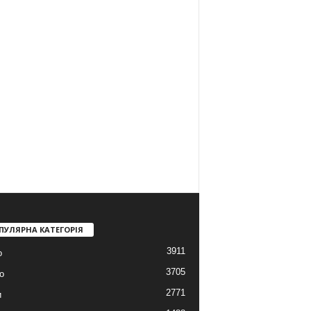
ПУЛЯРНА КАТЕГОРІЯ
3911
о
3705
о
2771
и