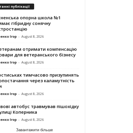
танні публікації
сненська опорна школа №1
имає гібридну сонячну
ктростанцію
енко Ігор
-
August 8, 2026
ветеранам отримати компенсацію
овари для ветеранського бізнесу
енко Ігор
-
August 8, 2026
остиськах тимчасово призупинять
опостачання через каламутність
и
енко Ігор
-
August 8, 2026
вові автобус травмував пішохідку
улиці Коперника
енко Ігор
-
August 8, 2026
Завантажити більше