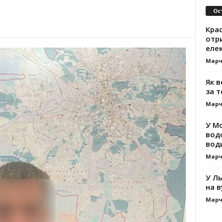
Ос
Кра
отр
еле
Марч
Як 
за т
Марч
У М
вод
вод
Марч
У Ль
на в
Марч