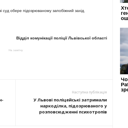
і суд обере підозрюваному запобіжний захід.
Відділ комунікації поліції Львівської області
На замітку
Наступна публікація
н-
У Львові поліцейські затримали
наркоділка, підозрюваного у
розповсюдженні психотропів