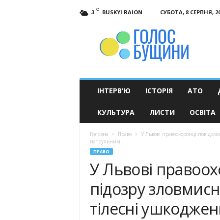
C
BUSKYI RAION
СУБОТА, 8 СЕРПНЯ, 2
3
Голос
Бущини
ІНТЕРВ’Ю
ІСТОРІЯ
АТО
КУЛЬТУРА
ЛИСТИ
ОСВІТА
Головна
Право
У Львові правоохоронці повідом
патрульним...
ПРАВО
У Львові правоо
підозру зловмис
тілесні ушкодже