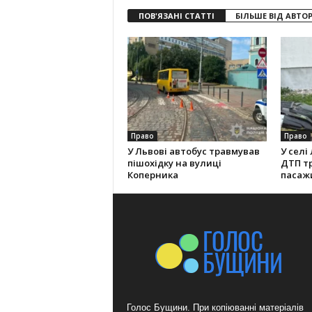
ПОВ'ЯЗАНІ СТАТТІ
БІЛЬШЕ ВІД АВТО
Право
Право
У Львові автобус травмував
У селі
пішохідку на вулиці
ДТП т
Коперника
пасаж
Голос Бущини. При копіюванні матеріалів