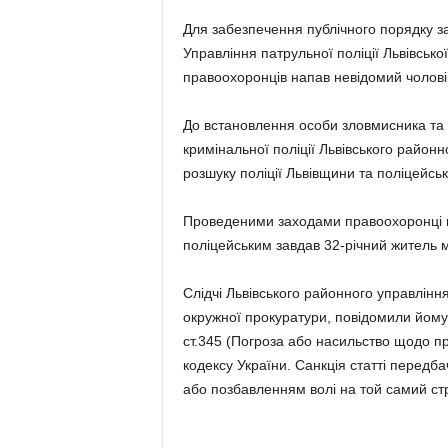
Для забезпечення публічного порядку з
Управління патрульної поліції Львівсько
правоохоронців напав невідомий чолові
До встановлення особи зловмисника та 
кримінальної поліції Львівського район
розшуку поліції Львівщини та поліцейсь
Проведеними заходами правоохоронці 
поліцейським завдав 32-річний житель м
Слідчі Львівського районного управлінн
окружної прокуратури, повідомили йому 
ст.345 (Погроза або насильство щодо п
кодексу України. Санкція статті передба
або позбавленням волі на той самий ст