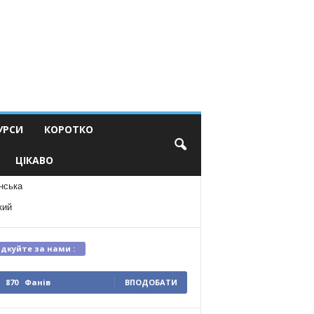
УРСИ
КОРОТКО
ЦІКАВО
нська
кий
ідкуйте за нами :
870
Фанів
ВПОДОБАТИ