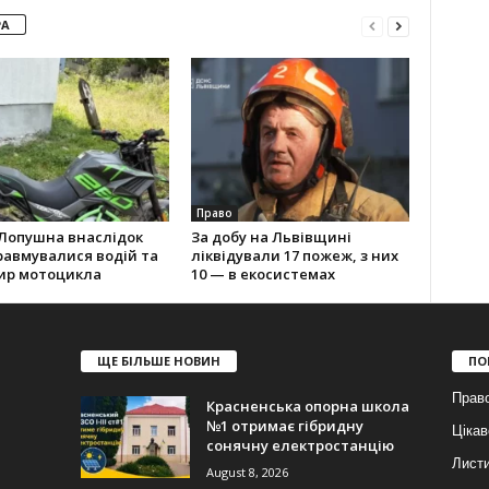
РА
Право
 Лопушна внаслідок
За добу на Львівщині
равмувалися водій та
ліквідували 17 пожеж, з них
ир мотоцикла
10 — в екосистемах
ЩЕ БІЛЬШЕ НОВИН
ПО
Прав
Красненська опорна школа
№1 отримає гібридну
Цікав
сонячну електростанцію
Лист
August 8, 2026