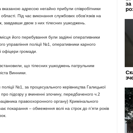
а вказаною адресою негайно прибули співробітники
ї області. Під час виконання службових обов’язків на
к, завдавши двом з них тілесних ушкоджень.
місця його перебування були задіяні оперативники
ного управління поліції №1, оперативники карного
кі офіцери громади.
встановили, що тілесних ушкоджень патрульним
іста Винники.
я поліції №1, за процесуального керівництва Галицької
про підозру у вчиненні злочину, передбаченого ч.2
рацівника правоохоронного органу) Кримінального
чає покарання – обмеження волі на строк до п’яти років
рок.