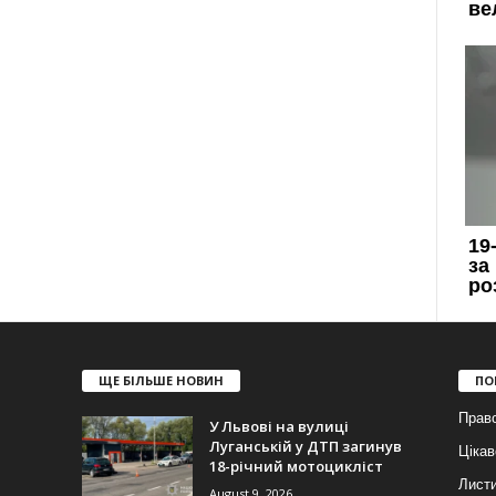
ЩЕ БІЛЬШЕ НОВИН
ПО
Прав
У Львові на вулиці
Луганській у ДТП загинув
Цікав
18-річний мотоцикліст
Лист
August 9, 2026