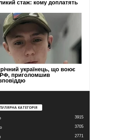
ПУЛЯРНА КАТЕГОРІЯ
3915
о
3705
о
2771
и