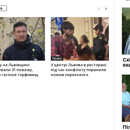
РА
Право
у на Львівщині
У центрі Львова в ресторані
ували 21 пожежу,
під час конфлікту поранили
є гасіння торфовищ
ножем перехожого