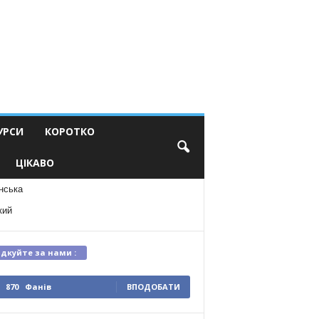
УРСИ
КОРОТКО
ЦІКАВО
нська
кий
ідкуйте за нами :
870
Фанів
ВПОДОБАТИ