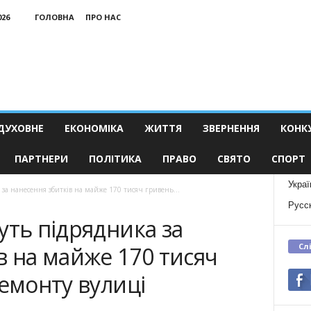
026
ГОЛОВНА
ПРО НАС
ДУХОВНЕ
ЕКОНОМІКА
ЖИТТЯ
ЗВЕРНЕННЯ
КОНК
ПАРТНЕРИ
ПОЛІТИКА
ПРАВО
СВЯТО
СПОРТ
Украї
за нанесення збитків на майже 170 тисяч гривень...
Русс
уть підрядника за
Сл
в на майже 170 тисяч
ремонту вулиці