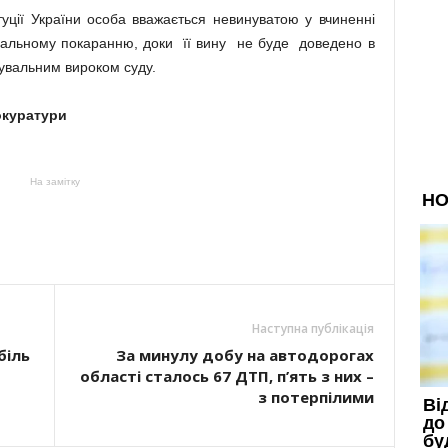
туції України особа вважається невинуватою у вчиненні
нальному покаранню, доки її вину не буде доведено в
увальним вироком суду.
окуратури
На замітку
Наступна публікація
біль
За минулу добу на автодорогах
області сталось 67 ДТП, п’ять з них –
з потерпілими