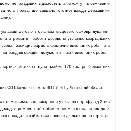
ідомо неправдивих відомостей, а також у зловживанні
ватного права, що завдало істотної шкоди державним
аїни).
 уклавши договір з органом місцевого самоврядування,
конати ремонтні роботи дворів, внутрішньо-квартальних
. Львова, завищив вартість фактично виконаних робіт та в
еправдиві офіційні документи – акти виконаних робіт.
експертизи збитки сягнули майже 170 тис грн бюджетних
дчі СВ Шевченківського ВП ГУ НП у Львівській області.
чають максимальне покарання у вигляді штрафу від 2 тис
 доходів громадян або обмеженням волі на строк до 3
евні посади чи займатися певною діяльністю на строк до