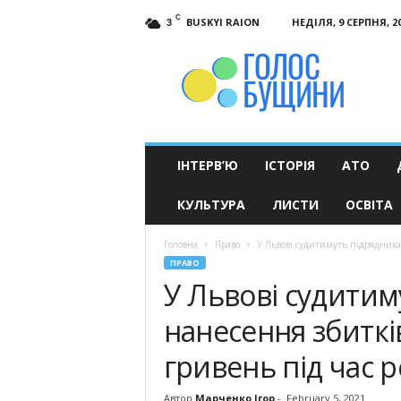
C
BUSKYI RAION
НЕДІЛЯ, 9 СЕРПНЯ, 2
3
Голос
Бущини
ІНТЕРВ’Ю
ІСТОРІЯ
АТО
КУЛЬТУРА
ЛИСТИ
ОСВІТА
Головна
Право
У Львові судитимуть підрядника 
ПРАВО
У Львові судитим
нанесення збиткі
гривень під час 
Автор
Марченко Ігор
-
February 5, 2021