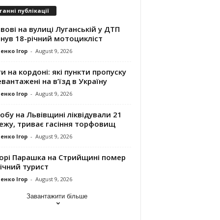
танні публікації
вові на вулиці Луганській у ДТП
нув 18-річний мотоцикліст
енко Ігор
-
August 9, 2026
и на кордоні: які пункти пропуску
вантажені на в’їзд в Україну
енко Ігор
-
August 9, 2026
обу на Львівщині ліквідували 21
ежу, триває гасіння торфовищ
енко Ігор
-
August 9, 2026
горі Парашка на Стрийщині помер
ічний турист
енко Ігор
-
August 9, 2026
Завантажити більше