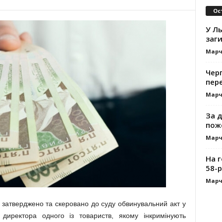
Ос
У Ль
заги
Марч
Черг
пере
Марч
За д
пож
Марч
На 
58-р
Марч
затверджено та скеровано до суду обвинувальний акт у
 директора одного із товариств, якому інкримінують