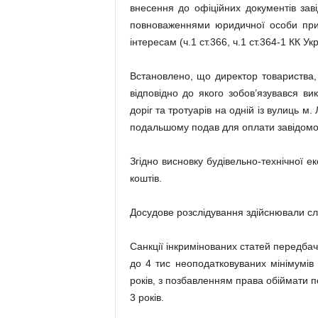
внесення до офіційних документів зав
повноваженнями юридичної особи при
інтересам (ч.1 ст.366, ч.1 ст.364-1 КК Укр
Встановлено, що директор товариства,
відповідно до якого зобов’язувався ви
доріг та тротуарів на одній із вулиць м
подальшому подав для оплати завідомо н
Згідно висновку будівельно-технічної 
коштів.
Досудове розслідування здійснювали слі
Санкції інкримінованих статей передба
до 4 тис неоподатковуваних мінімумів
років, з позбавленням права обіймати п
3 років.