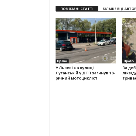
ПОВ'ЯЗАНІ СТАТТІ
БІЛЬШЕ ВІД АВТО
Право
Право
У Львові на вулиці
За доб
Луганській у ДТП загинув 18-
ліквід
річний мотоцикліст
трива