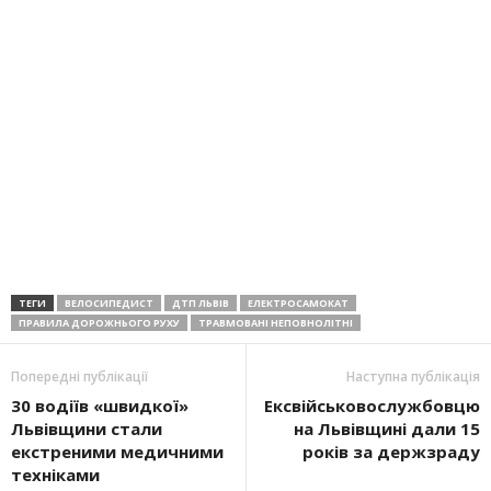
ТЕГИ
ВЕЛОСИПЕДИСТ
ДТП ЛЬВІВ
ЕЛЕКТРОСАМОКАТ
ПРАВИЛА ДОРОЖНЬОГО РУХУ
ТРАВМОВАНІ НЕПОВНОЛІТНІ
Попередні публікації
Наступна публікація
30 водіїв «швидкої»
Ексвійськовослужбовцю
Львівщини стали
на Львівщині дали 15
екстреними медичними
років за держзраду
техніками