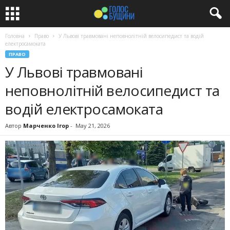
Головна
Право
У Львові травмовані неповнолітній велосипедист та водій
електросамоката
ПРАВО
У Львові травмовані
неповнолітній велосипедист та
водій електросамоката
Автор
Марченко Ігор
-
May 21, 2026