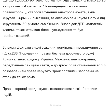
Ще одна дорожньо-транспортна пригода сталася близько 15:20
на проспекті Чорновола. Як попередньо встановили
правоохоронці, сталося зіткнення електросамоката, яким
керував 13-річний львів’янин, та автомобілем Toyota Corolla під
керуванням 30-річного львів’янина. Внаслідок ДТП малолітній
хлопчик також отримав тілесні ушкодження та був
госпіталізований.
За цими фактами слідчі відкрили кримінальні провадження за
ч.1 ст.286 (Порушення правил безпеки дорожнього руху)
Кримінального кодексу України. Максимальне покарання,
передбачене санкцією статті, – до трьох років обмеження волі з
позбавленням права керувати транспортними засобами на
строк до трьох років.
Правоохоронці продовжують встановлювати всі обставини
подій.
На замітку