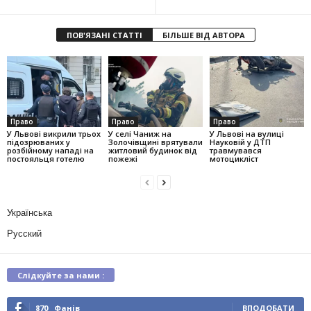
ПОВ'ЯЗАНІ СТАТТІ
БІЛЬШЕ ВІД АВТОРА
Право
Право
Право
У Львові викрили трьох
У селі Чаниж на
У Львові на вулиці
підозрюваних у
Золочівщині врятували
Науковій у ДТП
розбійному нападі на
житловий будинок від
травмувався
постояльця готелю
пожежі
мотоцикліст
Українська
Русский
Слідкуйте за нами :
870
Фанів
ВПОДОБАТИ