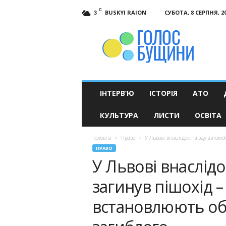
C
BUSKYI RAION
СУБОТА, 8 СЕРПНЯ, 2
3
Голос
Бущини
ІНТЕРВ’Ю
ІСТОРІЯ
АТО
КУЛЬТУРА
ЛИСТИ
ОСВІТА
Головна
Право
У Львові внаслідок наїзду автомо
ПРАВО
У Львові внаслідо
загинув пішохід –
встановлюють об