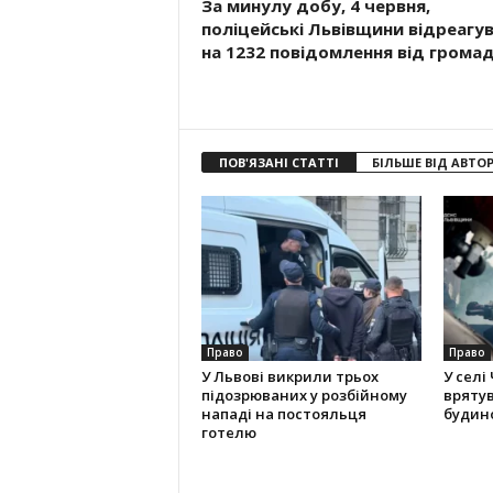
За минулу добу, 4 червня,
поліцейські Львівщини відреагу
на 1232 повідомлення від грома
ПОВ'ЯЗАНІ СТАТТІ
БІЛЬШЕ ВІД АВТО
Право
Право
У Львові викрили трьох
У селі
підозрюваних у розбійному
вряту
нападі на постояльця
будино
готелю