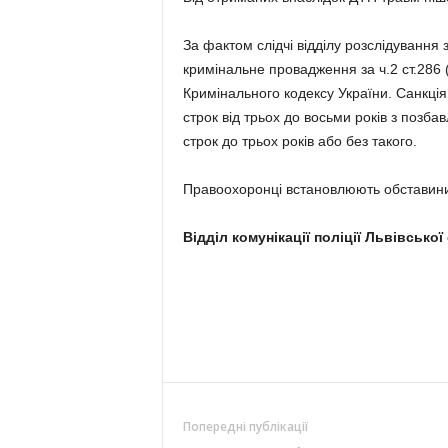
За фактом слідчі відділу розслідування 
кримінальне провадження за ч.2 ст.286
Кримінального кодексу України. Санкція
строк від трьох до восьми років з поз
строк до трьох років або без такого.
Правоохоронці встановлюють обставини п
Відділ комунікації поліції Львівської
Попередні публікації