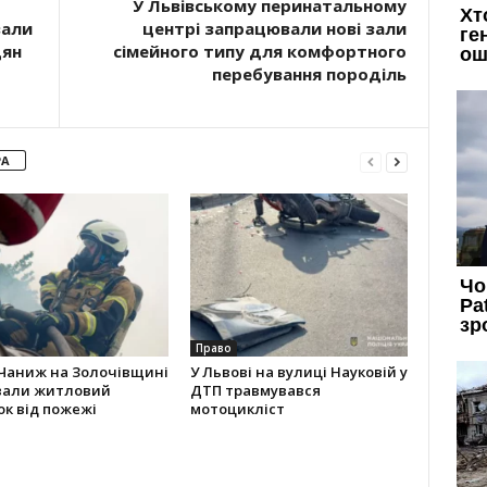
У Львівському перинатальному
вали
центрі запрацювали нові зали
дян
сімейного типу для комфортного
перебування породіль
РА
Право
 Чаниж на Золочівщині
У Львові на вулиці Науковій у
вали житловий
ДТП травмувався
к від пожежі
мотоцикліст