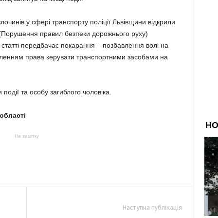
злочинів у сфері транспорту поліції Львівщини відкрили
 (Порушення правил безпеки дорожнього руху)
 статті передбачає покарання – позбавлення волі на
бавленням права керувати транспортними засобами на
одії та особу загиблого чоловіка.
 області
На замітку
Наступна публікація