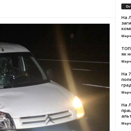
Ос
На Л
заг
ком
Марч
ТОП-
як н
Марч
На 7
поп
гра
Марч
На 
прац
альт
Марч