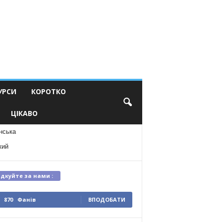
УРСИ
КОРОТКО
ЦІКАВО
нська
кий
ідкуйте за нами :
870
Фанів
ВПОДОБАТИ