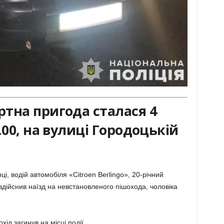
тна пригода сталася 4
.00, на вулиці Городоцькій
, водій автомобіля «Citroen Berlingo», 20-річний
 здійснив наїзд на невстановленого пішохода, чоловіка
ід загинув на місці події.