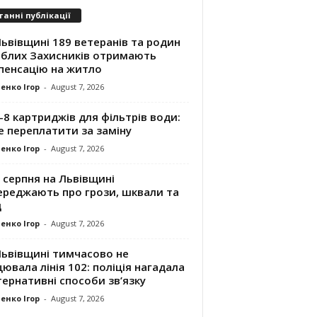
танні публікації
ьвівщині 189 ветеранів та родин
иблих Захисників отримають
пенсацію на житло
енко Ігор
-
August 7, 2026
8 картриджів для фільтрів води:
е переплатити за заміну
енко Ігор
-
August 7, 2026
 серпня на Львівщині
ереджають про грози, шквали та
д
енко Ігор
-
August 7, 2026
Львівщині тимчасово не
ювала лінія 102: поліція нагадала
ернативні способи зв’язку
енко Ігор
-
August 7, 2026