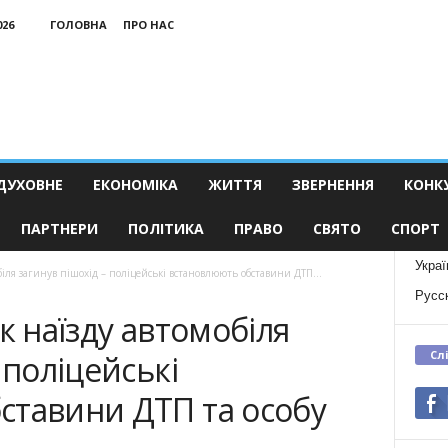
026
ГОЛОВНА
ПРО НАС
ДУХОВНЕ
ЕКОНОМІКА
ЖИТТЯ
ЗВЕРНЕННЯ
КОНК
ПАРТНЕРИ
ПОЛІТИКА
ПРАВО
СВЯТО
СПОРТ
Украї
біля загинув пішохід – поліцейські встановлюють обставини ДТП...
Русс
к наїзду автомобіля
Сл
 поліцейські
ставини ДТП та особу