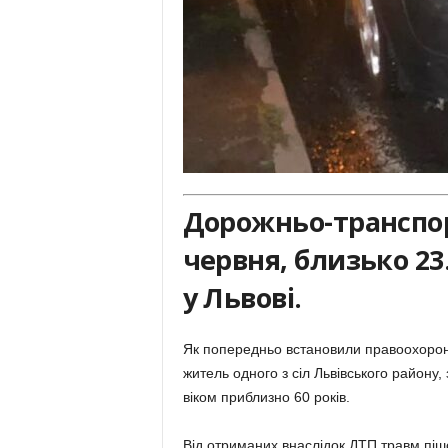
Дорожньо-транспор
червня, близько 23
у Львові.
Як попередньо встановили правоохоронці
житель одного з сіл Львівського району,
віком приблизно 60 років.
Від отриманих внаслідок ДТП травм пішох