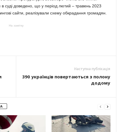
 в суді доведено, що у період лютий – травень 2023
ингові сайти, реалізували схему обкрадання громадян.
На замітку
Наступна публікація
и
390 українців повертаються з полону
додому
РА