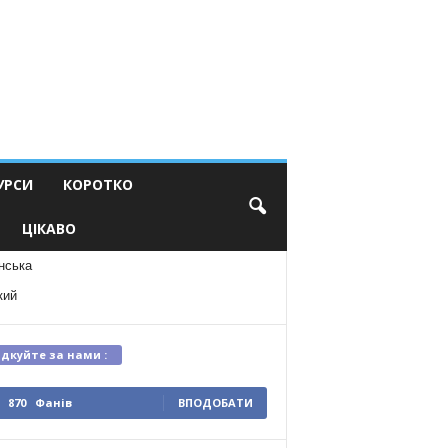
УРСИ
КОРОТКО
ЦІКАВО
нська
кий
ідкуйте за нами :
870
Фанів
ВПОДОБАТИ