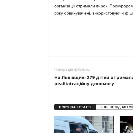
організації отримали вирок. Прокурором
року обвинувачені, використовуючи фіш
Попередні публікації
На Львівщині 279 дітей отримал
реабілітаційну допомогу
ПОВ'ЯЗАНІ СТАТТІ
БІЛЬШЕ ВІД АВТО