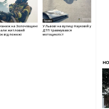
Право
 Чаниж на Золочівщині
У Львові на вулиці Науковій у
вали житловий
ДТП травмувався
к від пожежі
мотоцикліст