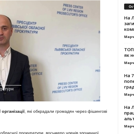
Ос
На Л
заг
ком
Марч
ТОП-
як н
Марч
На 7
поп
гра
Марч
На 
 організації
, які обкрадали громадян через фішингові
прац
альт
Марч
 обласної прокуратури, восьмеро членів злочинної