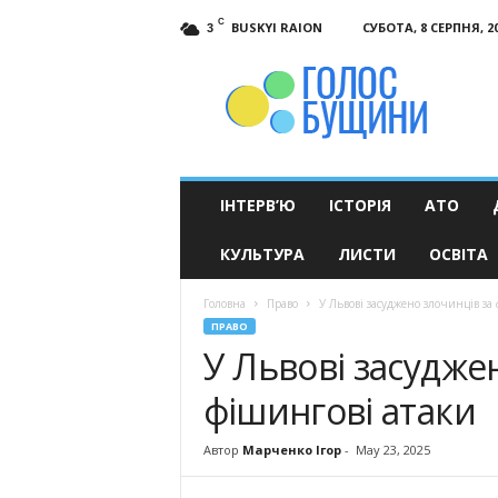
C
BUSKYI RAION
СУБОТА, 8 СЕРПНЯ, 2
3
Голос
Бущини
ІНТЕРВ’Ю
ІСТОРІЯ
АТО
КУЛЬТУРА
ЛИСТИ
ОСВІТА
Головна
Право
У Львові засуджено злочинців за
ПРАВО
У Львові засудже
фішингові атаки
Автор
Марченко Ігор
-
May 23, 2025