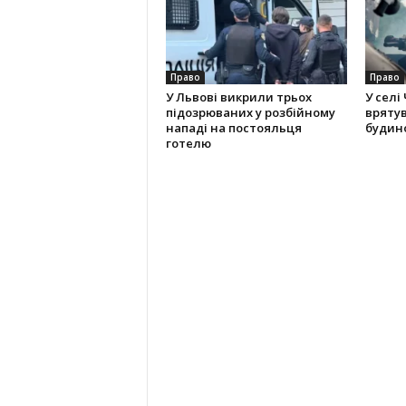
Право
Право
У Львові викрили трьох
У селі
підозрюваних у розбійному
вряту
нападі на постояльця
будино
готелю