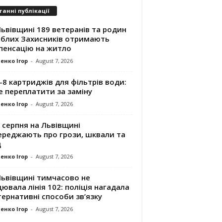
танні публікації
ьвівщині 189 ветеранів та родин
иблих Захисників отримають
пенсацію на житло
енко Ігор
-
August 7, 2026
8 картриджів для фільтрів води:
е переплатити за заміну
енко Ігор
-
August 7, 2026
 серпня на Львівщині
ереджають про грози, шквали та
д
енко Ігор
-
August 7, 2026
Львівщині тимчасово не
ювала лінія 102: поліція нагадала
ернативні способи зв’язку
енко Ігор
-
August 7, 2026