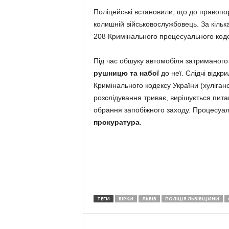
Поліцейські встановили, що до правопор
колишній військовослужбовець. За кільк
208 Кримінального процесуального коде
Під час обшуку автомобіля затриманого
рушницю та набої
до неї. Слідчі відкр
Кримінального кодексу України (хуліганс
розслідування триває, вирішується пита
обрання запобіжного заходу. Процесуал
прокуратура
.
ТЕГИ
БІРКИ
ЛЬВІВ
ПОЛІЦІЯ ЛЬВІВЩИНИ