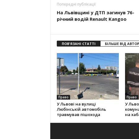
Попередні публікації
На Львівщині у ДТП загинув 76-
річний водій Renault Kangoo
ПОВ'ЯЗАНІ СТАТТІ
БІЛЬШЕ ВІД АВТО
Право
Право
У Львові на вулиці
У Льво
Любінській автомобіль
комун
травмував пішохода
на хаба