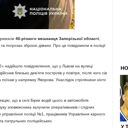
атримали
40-річного мешканця Запорізької області
,
 та погрозах зброєю дівчині. Про це повідомили в поліції
2» надійшло повідомлення, що у Львові на вулиці
йснив близько дев’яти пострілів у повітря, після чого сів
 поїхав у напрямку Яворова. Унаслідок стрілянини ніхто
цію, що в селі Бірки водій цього ж автомобіля
шуку зловмисника залучили оперативників і слідчих
о управління поліції №1, працівників Управління карного
 та патрульних поліцейських.