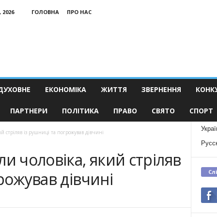
 2026
ГОЛОВНА
ПРО НАС
ДУХОВНЕ
ЕКОНОМІКА
ЖИТТЯ
ЗВЕРНЕННЯ
КОНК
ПАРТНЕРИ
ПОЛІТИКА
ПРАВО
СВЯТО
СПОРТ
Украї
ий стріляв із рушниці та погрожував дівчині
Русс
и чоловіка, який стріляв
Сл
рожував дівчині