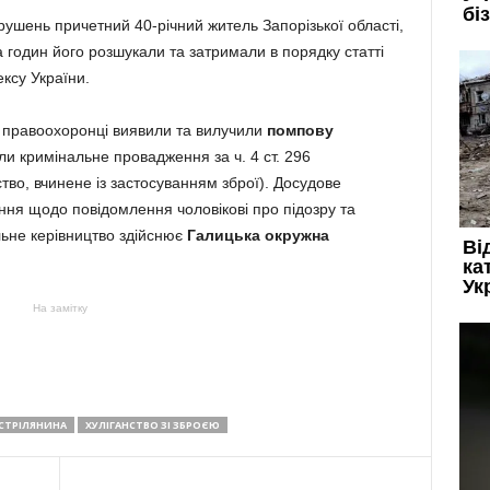
ушень причетний 40-річний житель Запорізької області,
а годин його розшукали та затримали в порядку статті
ксу України.
 правоохоронці виявили та вилучили
помпову
или кримінальне провадження за ч. 4 ст. 296
тво, вчинене із застосуванням зброї). Досудове
ння щодо повідомлення чоловікові про підозру та
ьне керівництво здійснює
Галицька окружна
На замітку
СТРІЛЯНИНА
ХУЛІГАНСТВО ЗІ ЗБРОЄЮ