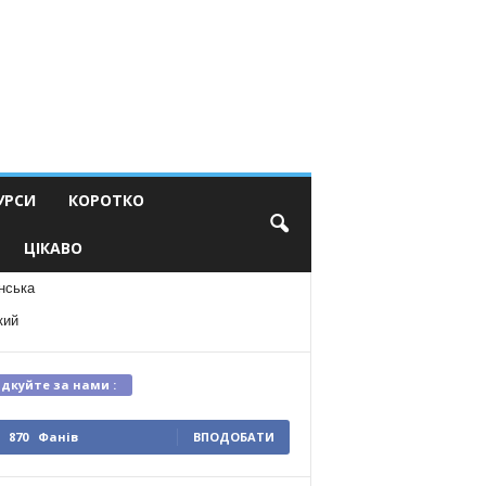
УРСИ
КОРОТКО
ЦІКАВО
нська
кий
ідкуйте за нами :
870
Фанів
ВПОДОБАТИ