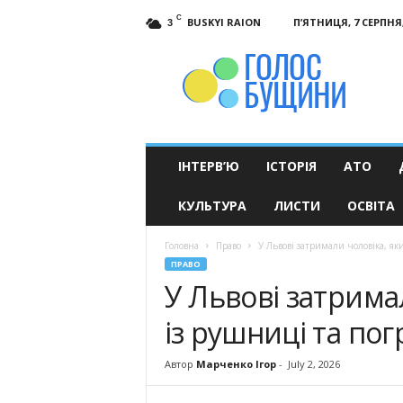
C
BUSKYI RAION
П’ЯТНИЦЯ, 7 СЕРПНЯ,
3
Голос
Бущини
ІНТЕРВ’Ю
ІСТОРІЯ
АТО
КУЛЬТУРА
ЛИСТИ
ОСВІТА
Головна
Право
У Львові затримали чоловіка, як
ПРАВО
У Львові затримал
із рушниці та пог
Автор
Марченко Ігор
-
July 2, 2026