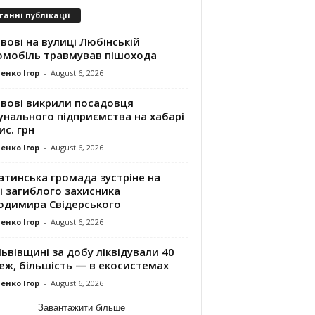
танні публікації
вові на вулиці Любінській
омобіль травмував пішохода
енко Ігор
-
August 6, 2026
ьвові викрили посадовця
унального підприємства на хабарі
ис. грн
енко Ігор
-
August 6, 2026
атинська громада зустріне на
і загиблого захисника
одимира Свідерського
енко Ігор
-
August 6, 2026
ьвівщині за добу ліквідували 40
еж, більшість — в екосистемах
енко Ігор
-
August 6, 2026
Завантажити більше