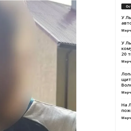
Ос
У Ль
авт
Марч
У Л
ком
20 т
Марч
Лоп
щит
Вол
Марч
На Л
пож
Марч