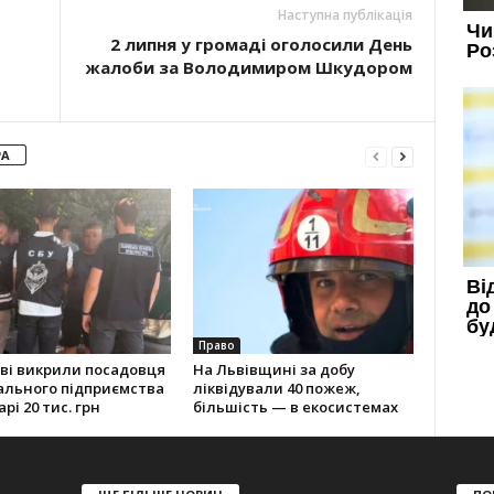
Наступна публікація
2 липня у громаді оголосили День
жалоби за Володимиром Шкудором
РА
Право
ві викрили посадовця
На Львівщині за добу
ального підприємства
ліквідували 40 пожеж,
рі 20 тис. грн
більшість — в екосистемах