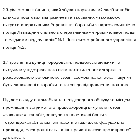
20-річного львів’янина, який збував наркотичний засіб канабіс
шляхом поштових відправлень та так званих «закладок»,
викрили оперативники Управління боротьби з наркозлочинністю
поліції Львівщини спільно з оперативниками кримінальної поліції
та слідчими відділу поліції №1 Львівського районного управління
поліції №2.
17 травня, на вулиці Городоцькій, поліцейські виявили та
вилучили у підозрюваного вісім поліетиленових згортків з
розфасованою речовиною, ззовні схожою на канабіс. Пакунки
були запаковані в коробки та готові до відправлення поштою.
Під час огляду автомобіля та невідкладного обшуку за місцем
проживання затриманого правоохоронці вилучили готові
«закладки», канабіс, капсули та пластикові банки з
тетрагідроканабінолом, зіп-пакети з гашишем, фасувальне
приладдя, електронні ваги та інші речові докази протиправної
діяльності.