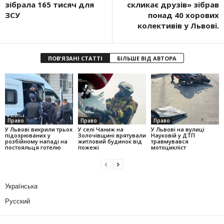
зібрала 165 тисяч для
скликає друзів» зібрав
ЗСУ
понад 40 хорових
колективів у Львові.
ПОВ'ЯЗАНІ СТАТТІ
БІЛЬШЕ ВІД АВТОРА
Право
Право
Право
У Львові викрили трьох
У селі Чаниж на
У Львові на вулиці
підозрюваних у
Золочівщині врятували
Науковій у ДТП
розбійному нападі на
житловий будинок від
травмувався
постояльця готелю
пожежі
мотоцикліст
Українська
Русский