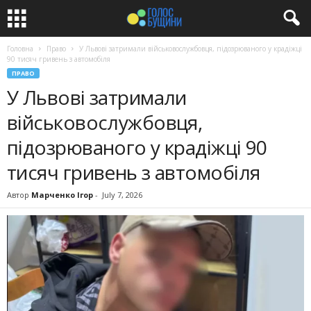
Головна
Право
У Львові затримали військовослужбовця, підозрюваного у крадіжці
90 тисяч гривень з автомобіля
ПРАВО
У Львові затримали
військовослужбовця,
підозрюваного у крадіжці 90
тисяч гривень з автомобіля
Автор
Марченко Ігор
-
July 7, 2026