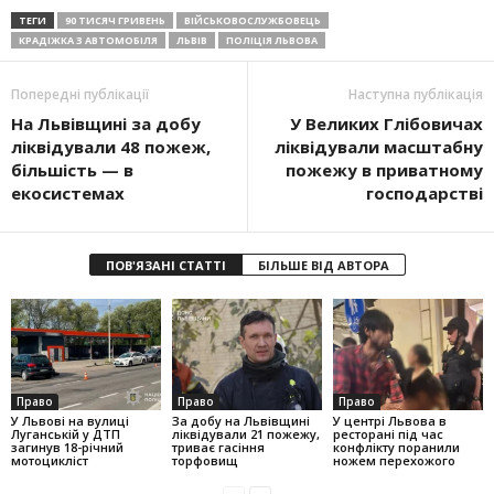
ТЕГИ
90 ТИСЯЧ ГРИВЕНЬ
ВІЙСЬКОВОСЛУЖБОВЕЦЬ
КРАДІЖКА З АВТОМОБІЛЯ
ЛЬВІВ
ПОЛІЦІЯ ЛЬВОВА
Попередні публікації
Наступна публікація
На Львівщині за добу
У Великих Глібовичах
ліквідували 48 пожеж,
ліквідували масштабну
більшість — в
пожежу в приватному
екосистемах
господарстві
ПОВ'ЯЗАНІ СТАТТІ
БІЛЬШЕ ВІД АВТОРА
Право
Право
Право
У Львові на вулиці
За добу на Львівщині
У центрі Львова в
Луганській у ДТП
ліквідували 21 пожежу,
ресторані під час
загинув 18-річний
триває гасіння
конфлікту поранили
мотоцикліст
торфовищ
ножем перехожого