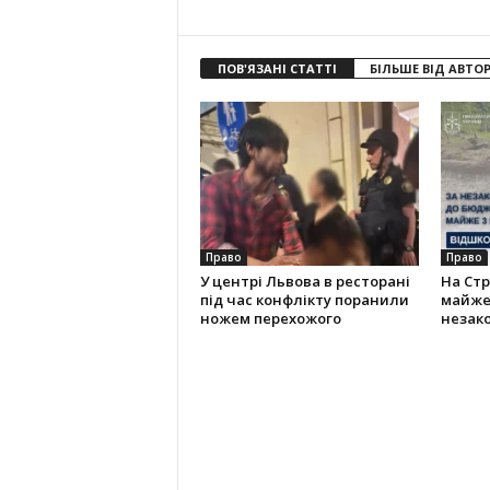
ПОВ'ЯЗАНІ СТАТТІ
БІЛЬШЕ ВІД АВТО
Право
Право
У центрі Львова в ресторані
На Ст
під час конфлікту поранили
майже 
ножем перехожого
незако