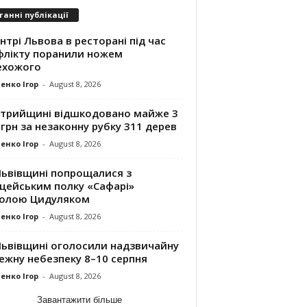
танні публікації
нтрі Львова в ресторані під час
флікту поранили ножем
ехожого
енко Ігор
-
August 8, 2026
Стрийщині відшкодовано майже 3
грн за незаконну рубку 311 дерев
енко Ігор
-
August 8, 2026
Львівщині попрощалися з
іцейським полку «Сафарі»
олою Цидуляком
енко Ігор
-
August 8, 2026
Львівщині оголосили надзвичайну
ежну небезпеку 8–10 серпня
енко Ігор
-
August 8, 2026
Завантажити більше