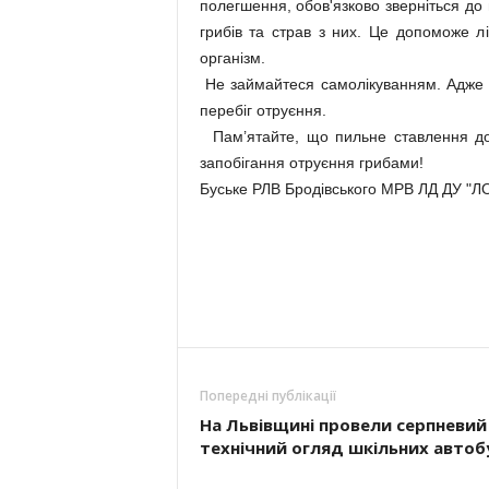
полегшення, обов'язково зверніться до
грибів та страв з них. Це допоможе л
організм.
Не займайтеся самолікуванням. Адже ч
перебіг отруєння.
Пам’ятайте, що пильне ставлення до 
запобігання отруєння грибами!
Буське РЛВ Бродівського МРВ ЛД ДУ 
Попередні публікації
На Львівщині провели серпневий
технічний огляд шкільних автоб