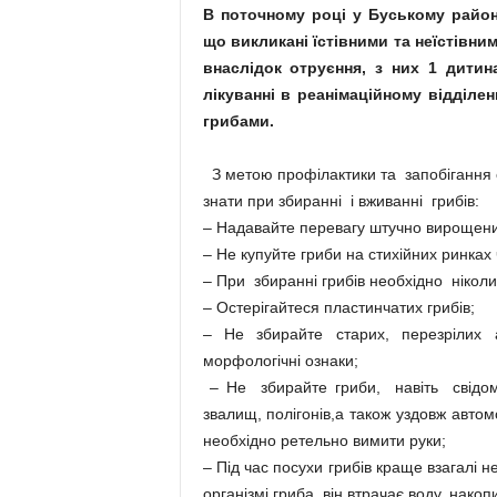
В поточному році у Буському район
що викликані їстівними та неїстівн
внаслідок отруєння, з них 1 дитин
лікуванні в реанімаційному відділе
грибами.
З метою профілактики та запобігання 
знати при збиранні і вживанні грибів:
– Надавайте перевагу штучно вирощени
– Не купуйте гриби на стихійних ринках
– При збиранні грибів необхідно ніколи 
– Остерігайтеся пластинчатих грибів;
– Не збирайте старих, перезрілих 
морфологічні ознаки;
– Не збирайте гриби, навіть свідомо 
звалищ, полігонів,а також уздовж автомо
необхідно ретельно вимити руки;
– Під час посухи грибів краще взагалі 
організмі гриба, він втрачає воду, накоп