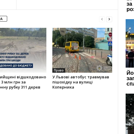
РА
Право
рийщині відшкодовано
У Львові автобус травмував
3 млн грн за
пішохідку на вулиці
нну рубку 311 дерев
Коперника