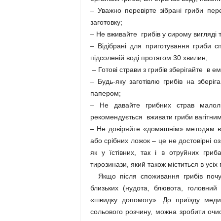
– Уважно перевірте зібрані гриби пер
заготовку;
– Не вживайте грибів у сирому вигляді т
– Відібрані для приготування гриби с
підсоленій воді протягом 30 хвилин;
– Готові страви з грибів зберігайте в 
– Будь-яку заготівлю грибів на зберіг
папером;
– Не давайте грибних страв малолі
рекомендується вживати гриби вагітним
– Не довіряйте «домашнім» методам ви
або срібних ложок – це не достовірні оз
як у їстівних, так і в отруйних гри
тирозинази, який також міститься в усіх 
Якщо після споживання грибів почув
близьких (нудота, блювота, головний 
«швидку допомогу». До приїзду меди
сольового розчину, можна зробити очис