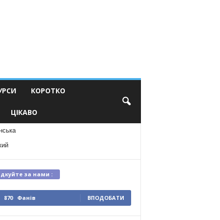
УРСИ
КОРОТКО
ЦІКАВО
нська
кий
ідкуйте за нами :
870
Фанів
ВПОДОБАТИ