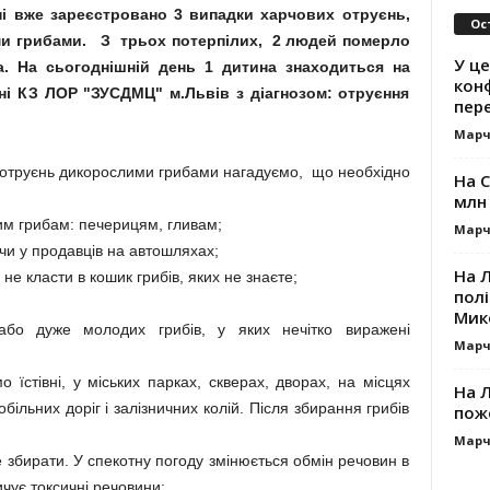
і вже зареєстровано 3 випадки харчових отруєнь,
Ос
ими грибами. З трьох потерпілих, 2 людей померло
У це
а. На сьогоднішній день 1 дитина знаходиться на
кон
нні КЗ ЛОР "ЗУСДМЦ" м.Львів з діагнозом: отруєння
пер
Марч
отруєнь дикорослими грибами нагадуємо, що необхідно
На 
млн 
м грибам: печерицям, гливам;
Марч
 чи у продавців на автошляхах;
На 
не класти в кошик грибів, яких не знаєте;
пол
Мик
або дуже молодих грибів, у яких нечітко виражені
Марч
їстівні, у міських парках, скверах, дворах, на місцях
На 
більних доріг і залізничних колій. Після збирання грибів
пож
Марч
не збирати. У спекотну погоду змінюється обмін речовин в
ичує токсичні речовини;