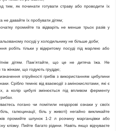
ед тим, як починати готувати страву або проводити їх
а не давайте їх пробувати дітям;
початку промийте та відваріть не менше трьох разів у
емальованому посуді у холодильнику не більше доби;
ання робіть тільки у відкритому посуді під марлею або
тнім дітям. Пам’ятайте, що це не дитяча їжа. Не
 та жінкам, що годують груддю;
значення отруйності грибів з використанням цибулини
наки. Срібло темніє від взаємодії з амінокислотами, які є
бах, а колір цибулі змінюється під впливом ферменту
грибах.
аєтесь погано чи помітили нездорові ознаки у своїх
біль, галюцинації, біль у животі) негайно викликайте
ків промийте шлунок 1-2 л розчину марганцівки або
ну клізму. Пийте багато рідини. Навіть якщо відчуваєте