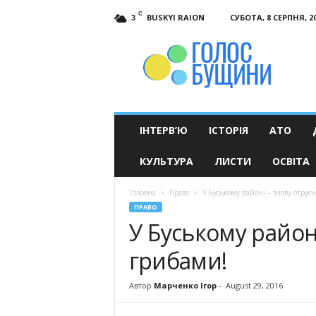
C
BUSKYI RAION
СУБОТА, 8 СЕРПНЯ, 2
3
Голос
Бущини
ІНТЕРВ’Ю
ІСТОРІЯ
АТО
КУЛЬТУРА
ЛИСТИ
ОСВІТА
Головна
Право
У Буському районі – знову отрує
ПРАВО
У Буському район
грибами!
Автор
Марченко Ігор
-
August 29, 2016