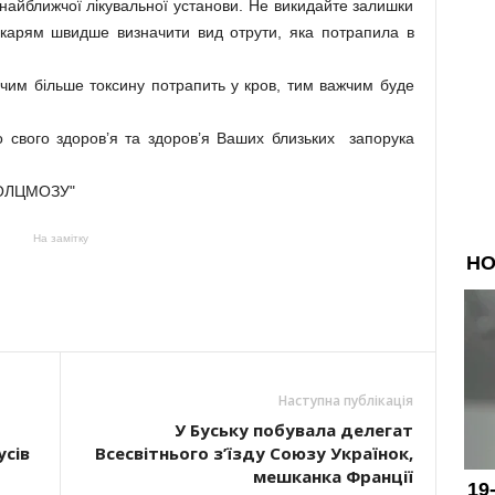
 найближчої лікувальної установи. Не викидайте залишки
ікарям швидше визначити вид отрути, яка потрапила в
им більше токсину потрапить у кров, тим важчим буде
свого здоров’я та здоров’я Ваших близьких запорука
"ЛОЛЦМОЗУ"
На замітку
Наступна публікація
У Буську побувала делегат
усів
Всесвітнього з’їзду Союзу Українок,
мешканка Франції