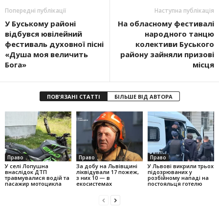
Попередні публікації
Наступна публікація
У Буському районі
На обласному фестивалі
відбувся ювілейний
народного танцю
фестиваль духовної пісні
колективи Буського
«Душа моя величить
району зайняли призові
Бога»
місця
ПОВ'ЯЗАНІ СТАТТІ
БІЛЬШЕ ВІД АВТОРА
Право
Право
Право
У селі Лопушна
За добу на Львівщині
У Львові викрили трьох
внаслідок ДТП
ліквідували 17 пожеж,
підозрюваних у
травмувалися водій та
з них 10 — в
розбійному нападі на
пасажир мотоцикла
екосистемах
постояльця готелю