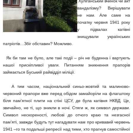
Хуліганський вчинок чи акт
вандалізму? Вирішувати
не нам. Але саме на
початку червня 1941 року
у підвалах катівні
знищували українських
патріотів…Збіг обставин? Можливо.
Як би там не було, але такі події – річ не буденна і вартують
нашої прискіпливої уваги. Питанням зникнення прапорів
займається Буський райвідділ міліції.
А тим часом, національний синьо-жовтий та малиново-
червоний прапори вже перед обідом замайоріли на флагштоку
біля пам’ятної плити на стіні ЦСУ, де була катівня НКВД. Це,
звичайно, не ті, що зникли в ночі. Стяги ж, як символ держави.
Символ нескореності, любові до отчого краю та незгасної
пам’яті, завжди будуть тут нагадувати нам про кривавий червень
1941 –го та подальші репресії над тими, хто прагнув самостійної