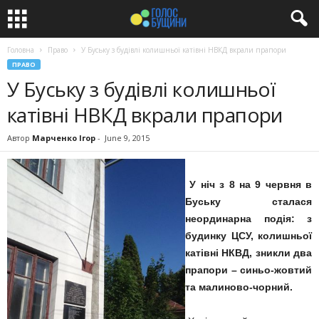
Головна
Право
У Буську з будівлі колишньої катівні НВКД вкрали прапори
ПРАВО
У Буську з будівлі колишньої
катівні НВКД вкрали прапори
Автор
Марченко Ігор
-
June 9, 2015
У ніч з 8 на 9 червня в
Буську сталася
неординарна подія: з
будинку ЦСУ, колишньої
катівні НКВД, зникли два
прапори – синьо-жовтий
та малиново-чорний.