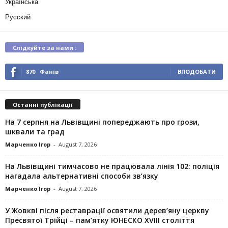
Українська
Русский
Слідкуйте за нами :
870
Фанів
ВПОДОБАТИ
Останні публікації
На 7 серпня на Львівщині попереджають про грози,
шквали та град
Марченко Ігор
-
August 7, 2026
На Львівщині тимчасово не працювала лінія 102: поліція
нагадала альтернативні способи зв’язку
Марченко Ігор
-
August 7, 2026
У Жовкві після реставрації освятили дерев’яну церкву
Пресвятої Трійці – пам’ятку ЮНЕСКО XVIII століття