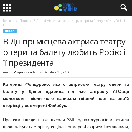
Головна
Право
В Дніпрі місцева актриса театру опери та балету любить Росію і
її...
ПРАВО
В Дніпрі місцева актриса театру
опери та балету любить Росію і
її президента
Автор
Марченко Ігор
-
October 25, 2016
Катерина Фондуроко, яка є актрисою театру опери та
балету у Дніпрі вдарила під час антракту АТОвця
молотком, після чого написала гнівний пост на своїй
сторінці у соцмережі Фейсбук.
Про сам інцидент вже писали ЗМІ, однак журналісти встигли
проаналізувати сторінку соціальної мережі актриси і встановили,