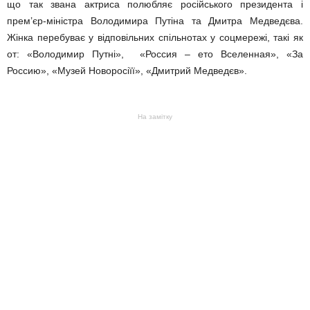
що так звана актриса полюбляє російського президента і
прем’єр-міністра Володимира Путіна та Дмитра Медведєва.
Жінка перебуває у відповільних спільнотах у соцмережі, такі як
от: «Володимир Путні», «Россия – ето Вселенная», «За
Россию», «Музей Новоросіїї», «Дмитрий Медведєв».
На замітку