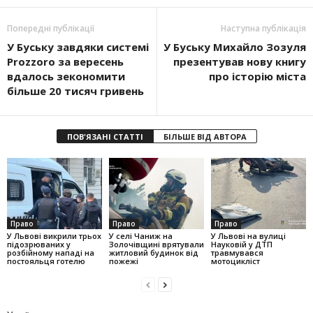
Попередні публікації
Наступна публікація
У Буську завдяки системі
У Буську Михайло Зозуля
Prozzoro за вересень
презентував нову книгу
вдалось зекономити
про історію міста
більше 20 тисяч гривень
ПОВ'ЯЗАНІ СТАТТІ
БІЛЬШЕ ВІД АВТОРА
Право
Право
Право
У Львові викрили трьох
У селі Чаниж на
У Львові на вулиці
підозрюваних у
Золочівщині врятували
Науковій у ДТП
розбійному нападі на
житловий будинок від
травмувався
постояльця готелю
пожежі
мотоцикліст