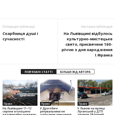
Попередні публікації
Наступна публікація
Скарбниця душі і
На Львівщині відбулось
сучасності
культурно-мистецьке
свято, присвячене 160-
річчю з дня народження
І.Франка
ПОВ'ЯЗАНІ СТАТТІ
БІЛЬШЕ ВІД АВТОРА
Право
Право
Право
На Львівщині 11–12
У Дрогобичі
У Львові на вулиці
серпня оголошено
рятувальники не
Луганській у ДТП
надзвичайну пожежну
допустили знищення
загинув 18-річний