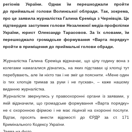
регіонів України. Однак їм перешкоджали пройти
до приймальні голови Волинської облради. Так, зокрема,
про це заявила журналістка Галина Єреміца з Чернівців. Це
підтвердив заступник голови Незалежної медіа-профспілки
України, юрист Олександр Тарасовов. За їх словами, їм
перешкоджало громадське формування «Варта порядку»
пройти в приміщення до приймальні голови обради.
Журналістка Галина Єреміца відзначає, що цілу годину вона з
колегами намагалися дізнатись, на яких підставах ці хлопці тут
перебувають, але їм ніхто так і не зміг це пояснити. «Мене один
із тих хлопців тримав за руки і не пускав», – каже нашому
виданню журналістка.
Журналісти звернулись у правоохоронні органи із заявами, у
якій відзначили, що громадське формування «Варта порядку»
не є охоронною фірмою і не має ліцензії на охоронні послуги.
Відтак, просять внести відомості до ЄРДР за ст. 171
Кримінального Кодексу України.
Заява на фото