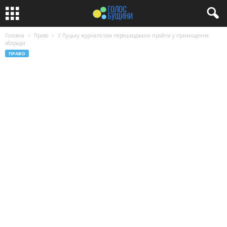
Головна
Право
У Луцьку журналістам перешкоджали пройти у приміщення
облради
ПРАВО