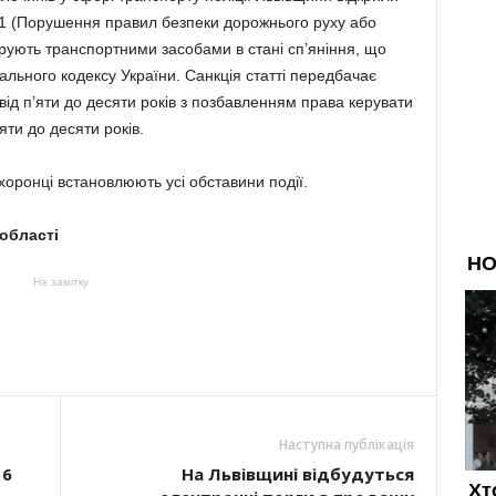
-1 (Порушення правил безпеки дорожнього руху або
ерують транспортними засобами в стані сп’яніння, що
льного кодексу України. Санкція статті передбачає
від п’яти до десяти років з позбавленням права керувати
яти до десяти років.
оронці встановлюють усі обставини події.
 області
На замітку
Наступна публікація
 6
На Львівщині відбудуться