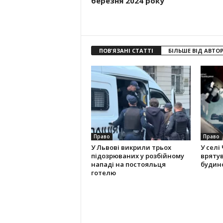
березня 2024 року
ПОВ'ЯЗАНІ СТАТТІ
БІЛЬШЕ ВІД АВТО
Право
Право
У Львові викрили трьох
У селі
підозрюваних у розбійному
вряту
нападі на постояльця
будино
готелю