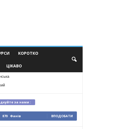
УРСИ
КОРОТКО
ЦІКАВО
нська
кий
ідкуйте за нами :
870
Фанів
ВПОДОБАТИ