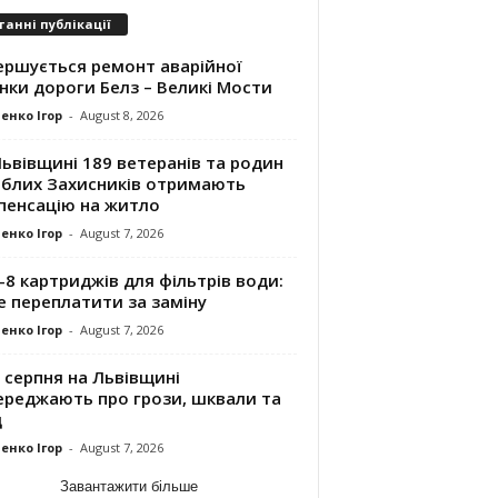
танні публікації
ершується ремонт аварійної
нки дороги Белз – Великі Мости
енко Ігор
-
August 8, 2026
ьвівщині 189 ветеранів та родин
иблих Захисників отримають
пенсацію на житло
енко Ігор
-
August 7, 2026
8 картриджів для фільтрів води:
е переплатити за заміну
енко Ігор
-
August 7, 2026
 серпня на Львівщині
ереджають про грози, шквали та
д
енко Ігор
-
August 7, 2026
Завантажити більше