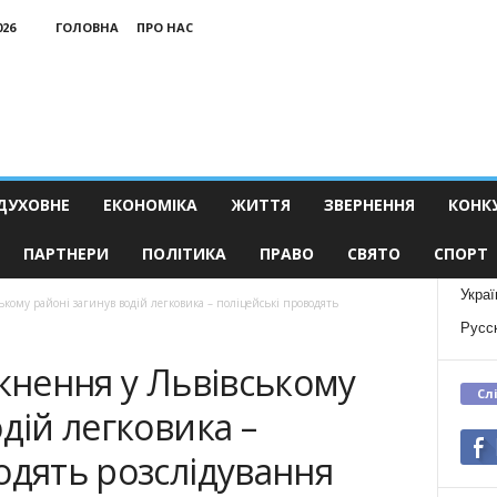
026
ГОЛОВНА
ПРО НАС
ДУХОВНЕ
ЕКОНОМІКА
ЖИТТЯ
ЗВЕРНЕННЯ
КОНК
ПАРТНЕРИ
ПОЛІТИКА
ПРАВО
СВЯТО
СПОРТ
Украї
ському районі загинув водій легковика – поліцейські проводять
Русс
ткнення у Львівському
Сл
дій легковика –
одять розслідування