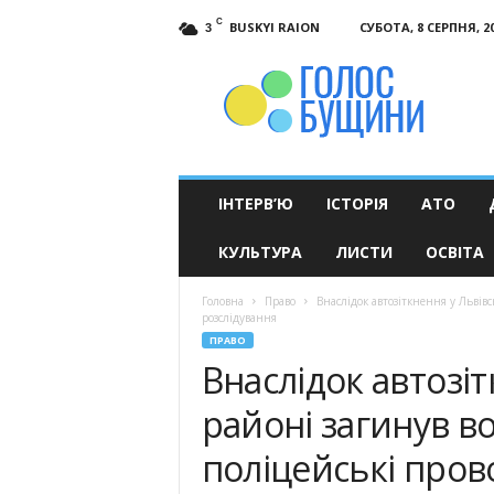
C
BUSKYI RAION
СУБОТА, 8 СЕРПНЯ, 2
3
Голос
Бущини
ІНТЕРВ’Ю
ІСТОРІЯ
АТО
КУЛЬТУРА
ЛИСТИ
ОСВІТА
Головна
Право
Внаслідок автозіткнення у Львів
розслідування
ПРАВО
Внаслідок автозі
районі загинув во
поліцейські пров