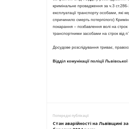
кримінальне провадження за ч.3 ст.286
експлуатації транспорту особами, які к
спричинило смерть потерпілого) Криміна
покарання – позбавлення волі на строк 
транспортними засобами на строк від п’
Досудове розслідування триває, правоох
Відділ комунікації поліції Львівської
Попередні публікації
Стан аварійності на Львівщині за