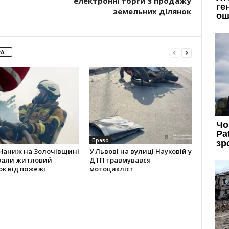
електронні торги з продажу
земельних ділянок
РА
Право
 Чаниж на Золочівщині
У Львові на вулиці Науковій у
вали житловий
ДТП травмувався
к від пожежі
мотоцикліст