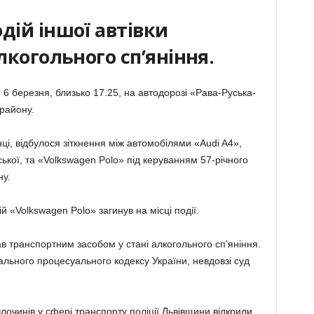
дій іншої автівки
лкогольного сп’яніння.
6 березня, близько 17.25, на автодорозі «Рава-Руська-
 району.
і, відбулося зіткнення між автомобілями «Audi A4»,
ької, та «Volkswagen Polo» під керуванням 57-річного
ну.
 «Volkswagen Polo» загинув на місці події.
в транспортним засобом у стані алкогольного сп’яніння.
ального процесуального кодексу України, невдовзі суд
злочинів у сфері транспорту поліції Львівщини відкрили