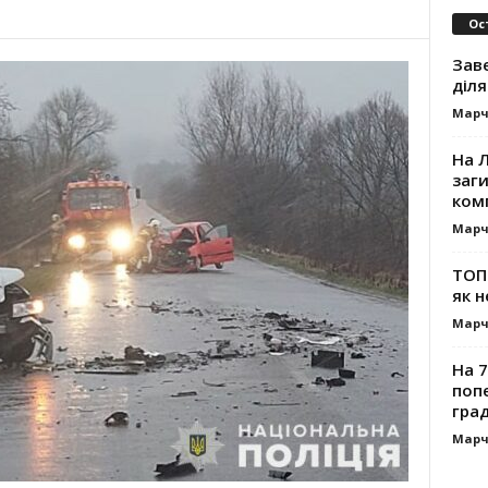
Ос
Зав
діля
Марч
На Л
заг
ком
Марч
ТОП-
як н
Марч
На 7
поп
гра
Марч