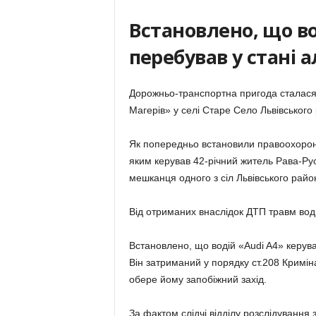
Встановлено, що во
перебував у стані а
Дорожньо-транспортна пригода сталася 
Магерів» у селі Старе Село Львівського
Як попередньо встановили правоохоронц
яким керував 42-річний житель Рава-Рус
мешканця одного з сіл Львівського райо
Від отриманих внаслідок ДТП травм водій
Встановлено, що водій «Audi A4» керува
Він затриманий у порядку ст.208 Кримін
обере йому запобіжний захід.
За фактом слідчі відділу розслідування 