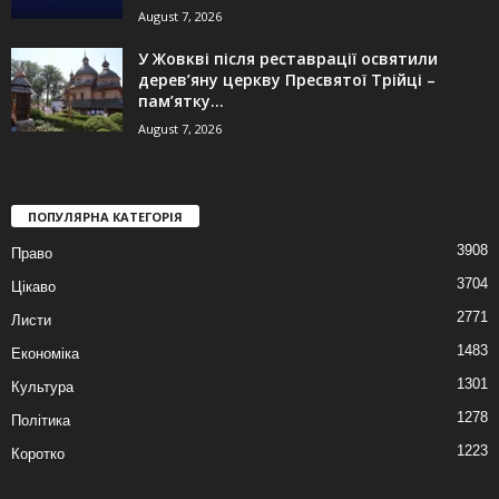
August 7, 2026
У Жовкві після реставрації освятили
дерев’яну церкву Пресвятої Трійці –
пам’ятку...
August 7, 2026
ПОПУЛЯРНА КАТЕГОРІЯ
3908
Право
3704
Цікаво
2771
Листи
1483
Економіка
1301
Культура
1278
Політика
1223
Коротко