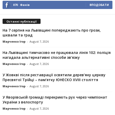
870
Фанів
ВПОДОБАТИ
Останні публікації
На 7 серпня на Львівщині попереджають про грози,
шквали та град
Марченко Ігор
-
August 7, 2026
На Львівщині тимчасово не працювала лінія 102: поліція
нагадала альтернативні способи зв’язку
Марченко Ігор
-
August 7, 2026
У Жовкві після реставрації освятили дерев’яну церкву
Пресвятої Трійці – пам’ятку ЮНЕСКО XVIII століття
Марченко Ігор
-
August 7, 2026
У Яворівській громаді перекриють рух через чемпіонат
України з велоспорту
Марченко Ігор
-
August 7, 2026