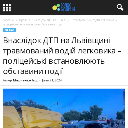
Головна
Право
Внаслідок ДТП на Львівщині травмований водій легковика –
поліцейські встановлюють обставини події
ПРАВО
Внаслідок ДТП на Львівщині
травмований водій легковика –
поліцейські встановлюють
обставини події
Автор
Марченко Ігор
-
June 21, 2024