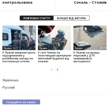
контрольована
Сокаль – Стоянів
ПОВ'ЯЗАНІ СТАТТІ
БІЛЬШЕ ВІД АВТОРА
Право
Право
Право
У Львові викрили трьох
У селі Чаниж на
У Львові на вулиці
підозрюваних у
Золочівщині врятували
Науковій у ДТП
розбійному нападі на
житловий будинок від
травмувався
постояльця готелю
пожежі
мотоцикліст
Українська
Русский
Слідкуйте за нами :