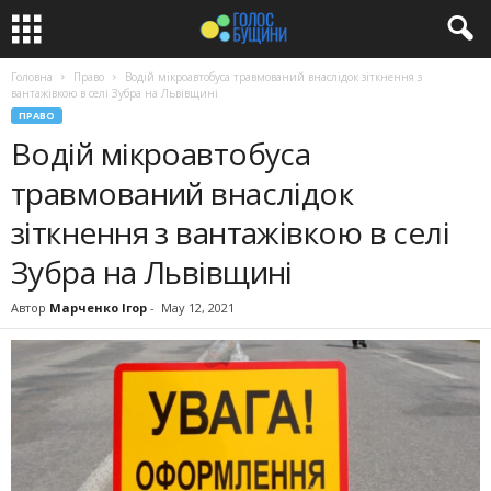
Головна
Право
Водій мікроавтобуса травмований внаслідок зіткнення з
вантажівкою в селі Зубра на Львівщині
ПРАВО
Водій мікроавтобуса
травмований внаслідок
зіткнення з вантажівкою в селі
Зубра на Львівщині
Автор
Марченко Ігор
-
May 12, 2021