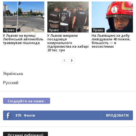
Право
Право
Право
У Львові на вулиці
У Львові викрили
На Львівщині за добу
Любінській автомобіль
посадовця
ліквідували 40 пожеж,
травмував пішохода
комунального
більшість — в
підприємства на хабарі
екосистемах
20 тис. грн
Українська
Русский
Слідкуйте за нами :
870
Фанів
ВПОДОБАТИ
Останні публікації