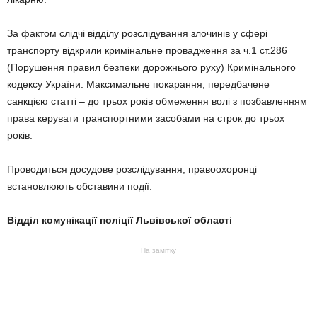
За фактом слідчі відділу розслідування злочинів у сфері
транспорту відкрили кримінальне провадження за ч.1 ст.286
(Порушення правил безпеки дорожнього руху) Кримінального
кодексу України. Максимальне покарання, передбачене
санкцією статті – до трьох років обмеження волі з позбавленням
права керувати транспортними засобами на строк до трьох
років.
Проводиться досудове розслідування, правоохоронці
встановлюють обставини події.
Відділ комунікації поліції Львівської області
На замітку