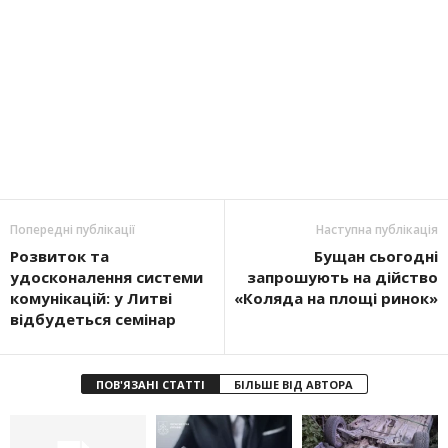
Попередні публікації
Наступна публікація
Розвиток та
Бущан сьогодні
удосконалення системи
запрошують на дійство
комунікацій: у Литві
«Коляда на площі ринок»
відбудеться семінар
ПОВ'ЯЗАНІ СТАТТІ
БІЛЬШЕ ВІД АВТОРА