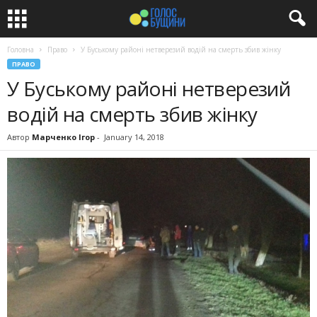
Головна
Право
У Буському районі нетверезий водій на смерть збив жінку
ПРАВО
У Буському районі нетверезий
водій на смерть збив жінку
Автор
Марченко Ігор
-
January 14, 2018