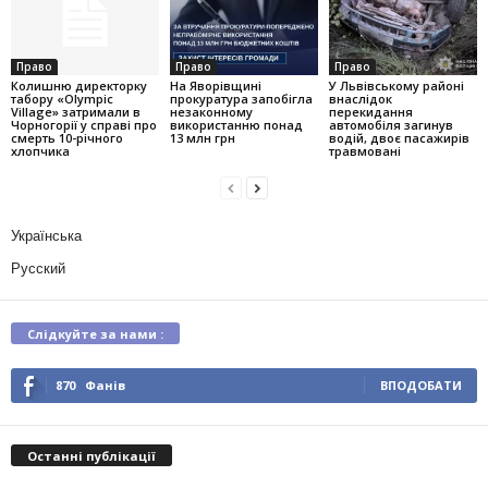
Право
Право
Право
Колишню директорку
На Яворівщині
У Львівському районі
табору «Olympic
прокуратура запобігла
внаслідок
Village» затримали в
незаконному
перекидання
Чорногорії у справі про
використанню понад
автомобіля загинув
смерть 10-річного
13 млн грн
водій, двоє пасажирів
хлопчика
травмовані
Українська
Русский
Слідкуйте за нами :
870
Фанів
ВПОДОБАТИ
Останні публікації