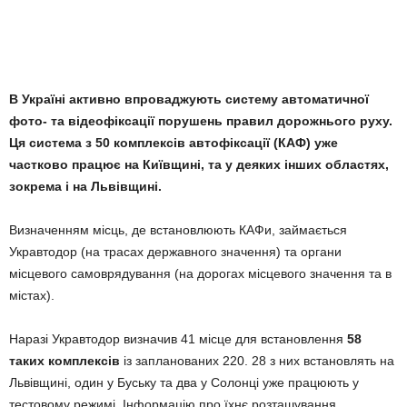
В Україні активно впроваджують систему автоматичної
фото- та відеофіксації порушень правил дорожнього руху.
Ця система з 50 комплексів автофіксації (КАФ) уже
частково працює на Київщині, та у деяких інших областях,
зокрема і на Львівщині.
Визначенням місць, де встановлюють КАФи, займається
Укравтодор (на трасах державного значення) та органи
місцевого самоврядування (на дорогах місцевого значення та в
містах).
Наразі Укравтодор визначив 41 місце для встановлення
58
таких комплексів
із запланованих 220. 28 з них встановлять на
Львівщині, один у Буську та два у Солонці уже працюють у
тестовому режимі. Інформацію про їхнє розташування