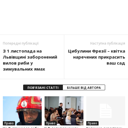
Попередні публікації
Наступна публікація
З 1 листопада на
Цибулини Фрезії – квітка
Львівщині заборонений
наречених прикрасить
вилов риби у
ваш сад
зимувальних ямах
ПОВ'ЯЗАНІ СТАТТІ
БІЛЬШЕ ВІД АВТОРА
Право
Право
Право