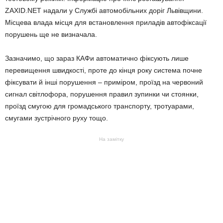
ZAXID.NET надали у Службі автомобільних доріг Львівщини.
Місцева влада місця для встановлення приладів автофіксації
порушень ще не визначала.
Зазначимо, що зараз КАФи автоматично фіксують лише
перевищення швидкості, проте до кінця року система почне
фіксувати й інші порушення – приміром, проїзд на червоний
сигнал світлофора, порушення правил зупинки чи стоянки,
проїзд смугою для громадського транспорту, тротуарами,
смугами зустрічного руху тощо.
На замітку