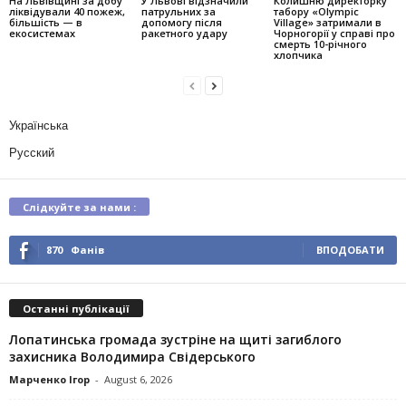
На Львівщині за добу
У Львові відзначили
Колишню директорку
ліквідували 40 пожеж,
патрульних за
табору «Olympic
більшість — в
допомогу після
Village» затримали в
екосистемах
ракетного удару
Чорногорії у справі про
смерть 10-річного
хлопчика
Українська
Русский
Слідкуйте за нами :
870
Фанів
ВПОДОБАТИ
Останні публікації
Лопатинська громада зустріне на щиті загиблого
захисника Володимира Свідерського
Марченко Ігор
-
August 6, 2026