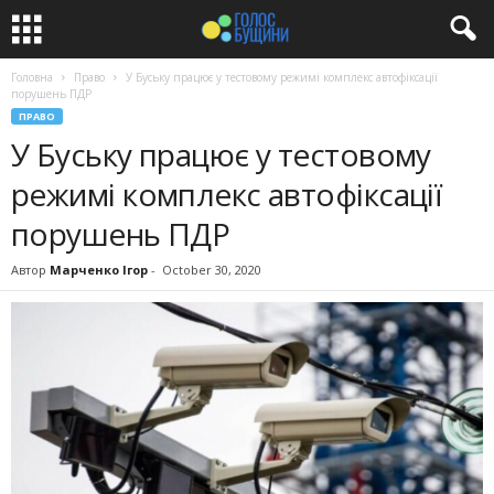
Головна
Право
У Буську працює у тестовому режимі комплекс автофіксації
порушень ПДР
ПРАВО
У Буську працює у тестовому
режимі комплекс автофіксації
порушень ПДР
Автор
Марченко Ігор
-
October 30, 2020