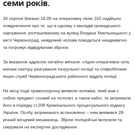
семи років.
26 серпня близько 16.00 на оперативну лінію 102 надійшло
повідомлення про те, що в одному з закладів громадського
харчування, розташованому на вулиці Богдана Хмельницького у
місті Червоноград, невідомий чоловік поводиться неадекватно
та погрожує відвідувачам зброєю.
За вказаною адресою негайно виїхали: слідчо-оперативна гупа,
екіпажі сектору реагування патрульної поліції та співробітники
інших служб Червоноградського районного відділу поліції.
На місці події правоохоронці виявили чоловіка, який мав з
собою предмет, схожий на пістолет, а також набої, та затримали
його в порядку ст.208 Кримінального процесуального кодексу
України. Особу затриманого встановлено – ним виявився 28-
річний місцевий мешканець. Зброю поліцейські вилучили та
скерували на експертне дослідження.