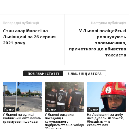
Попередні публікації
Наступна публікація
Стан аварійності на
У Львові поліцейські
Львівщині за 26 серпня
розшукують
2021 року
зловмисника,
причетного до вбивства
таксиста
ПОВ'ЯЗАНІ СТАТТІ
БІЛЬШЕ ВІД АВТОРА
Право
Право
Право
У Львові на вулиці
У Львові викрили
На Львівщині за добу
Любінській автомобіль
посадовця
ліквідували 40 пожеж,
травмував пішохода
комунального
більшість — в
підприємства на хабарі
екосистемах
20 тис. грн