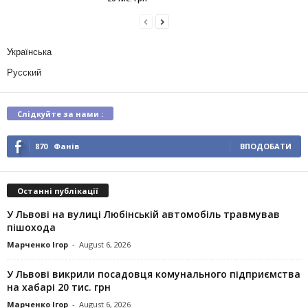
Українська
Русский
Слідкуйте за нами :
870
Фанів
ВПОДОБАТИ
Останні публікації
У Львові на вулиці Любінській автомобіль травмував
пішохода
Марченко Ігор
-
August 6, 2026
У Львові викрили посадовця комунального підприємства
на хабарі 20 тис. грн
Марченко Ігор
-
August 6, 2026