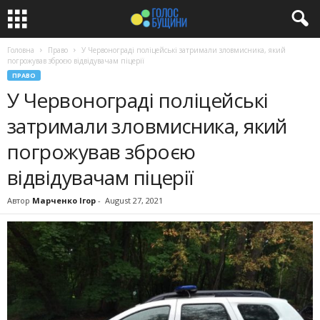
Головна
Право
У Червонограді поліцейські затримали зловмисника, який
погрожував зброєю відвідувачам піцерії
ПРАВО
У Червонограді поліцейські
затримали зловмисника, який
погрожував зброєю
відвідувачам піцерії
Автор
Марченко Ігор
-
August 27, 2021