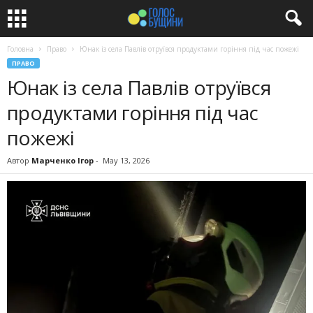
Головна
Право
Юнак із села Павлів отруївся продуктами горіння під час пожежі
ПРАВО
Юнак із села Павлів отруївся
продуктами горіння під час
пожежі
Автор
Марченко Ігор
-
May 13, 2026