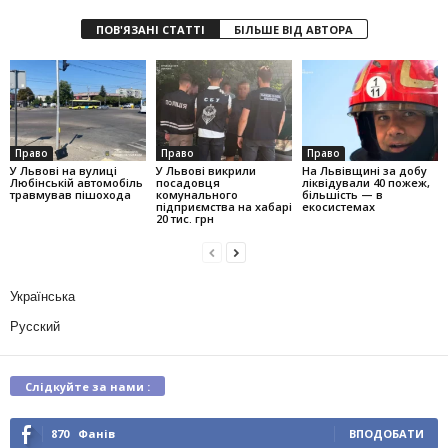
ПОВ'ЯЗАНІ СТАТТІ
БІЛЬШЕ ВІД АВТОРА
Право
Право
Право
У Львові на вулиці
У Львові викрили
На Львівщині за добу
Любінській автомобіль
посадовця
ліквідували 40 пожеж,
травмував пішохода
комунального
більшість — в
підприємства на хабарі
екосистемах
20 тис. грн
Українська
Русский
Слідкуйте за нами :
870
Фанів
ВПОДОБАТИ