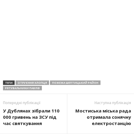
ТЕГИ
ОТРУЄННЯ ХЛОПЦЯ
ПОЖЕЖА ШЕПТИЦЬКИЙ РАЙОН
РЯТУВАЛЬНИКИ ПАВЛІВ
Попередні публікації
Наступна публікація
У Дублянах зібрали 110
Мостиська міська рада
000 гривень на ЗСУ під
отримала сонячну
час святкування
електростанцію