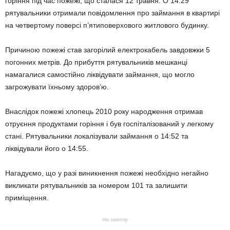
горіння під час пожежі, що сталася 12 травня. О 14:29
рятувальники отримали повідомлення про займання в квартирі
на четвертому поверсі п’ятиповерхового житлового будинку.
Причиною пожежі став загорілий електрокабель завдовжки 5
погонних метрів. До прибуття рятувальників мешканці
намагалися самостійно ліквідувати займання, що могло
загрожувати їхньому здоров’ю.
Внаслідок пожежі хлопець 2010 року народження отримав
отруєння продуктами горіння і був госпіталізований у легкому
стані. Рятувальники локалізували займання о 14:52 та
ліквідували його о 14:55.
Нагадуємо, що у разі виникнення пожежі необхідно негайно
викликати рятувальників за номером 101 та залишити
приміщення.
На замітку