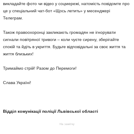
викладайте фото чи відео у соцмережі, натомість повідомте про
це у спеціальний чат-бот «Щось летить» у месенджері
Телеграм.
Також правоохоронці закликають громадян не ігнорувати
сигнали повітряної тривоги – коли чуєте сирену, зберігайте
спокій та йдіть в укриття. Будьте відповідальні за своє життя та
життя близьких!
Тримаймо стрій! Разом до Перемоги!
Слава Україні!
Відділ комунікації поліції Львівської області
На замітку