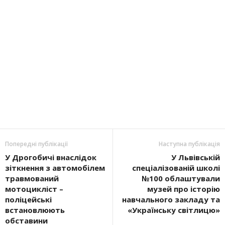
Попередні публікації
Наступна публікація
У Дрогобичі внаслідок
У Львівській
зіткнення з автомобілем
спеціалізованій школі
травмований
№100 облаштували
мотоцикліст –
музей про історію
поліцейські
навчального закладу та
встановлюють
«Українську світлицю»
обставини