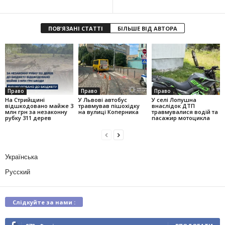
ПОВ'ЯЗАНІ СТАТТІ
БІЛЬШЕ ВІД АВТОРА
Право
Право
Право
На Стрийщині
У Львові автобус
У селі Лопушна
відшкодовано майже 3
травмував пішохідку
внаслідок ДТП
млн грн за незаконну
на вулиці Коперника
травмувалися водій та
рубку 311 дерев
пасажир мотоцикла
Українська
Русский
Слідкуйте за нами :