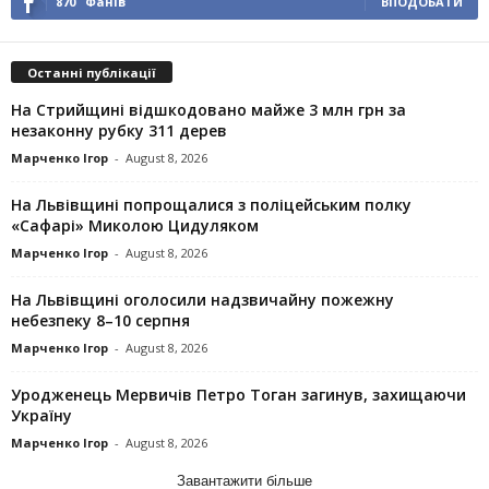
870
Фанів
ВПОДОБАТИ
Останні публікації
На Стрийщині відшкодовано майже 3 млн грн за
незаконну рубку 311 дерев
Марченко Ігор
-
August 8, 2026
На Львівщині попрощалися з поліцейським полку
«Сафарі» Миколою Цидуляком
Марченко Ігор
-
August 8, 2026
На Львівщині оголосили надзвичайну пожежну
небезпеку 8–10 серпня
Марченко Ігор
-
August 8, 2026
Уродженець Мервичів Петро Тоган загинув, захищаючи
Україну
Марченко Ігор
-
August 8, 2026
Завантажити більше