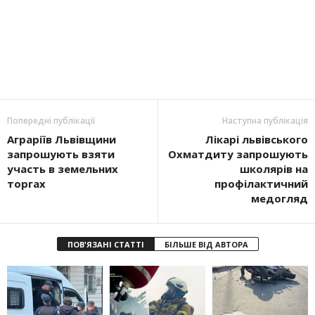
Попередні публікації
Наступна публікація
Аграріїв Львівщини
Лікарі львівського
запрошують взяти
Охматдиту запрошують
участь в земельних
школярів на
торгах
профілактичний
медогляд
ПОВ'ЯЗАНІ СТАТТІ
БІЛЬШЕ ВІД АВТОРА