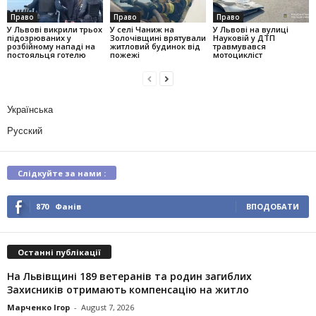
Право
Право
Право
У Львові викрили трьох
У селі Чаниж на
У Львові на вулиці
підозрюваних у
Золочівщині врятували
Науковій у ДТП
розбійному нападі на
житловий будинок від
травмувався
постояльця готелю
пожежі
мотоцикліст
Українська
Русский
Слідкуйте за нами :
870
Фанів
ВПОДОБАТИ
Останні публікації
На Львівщині 189 ветеранів та родин загиблих
Захисників отримають компенсацію на житло
Марченко Ігор
-
August 7, 2026