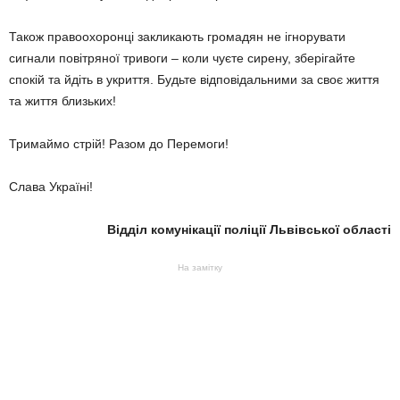
Також правоохоронці закликають громадян не ігнорувати
сигнали повітряної тривоги – коли чуєте сирену, зберігайте
спокій та йдіть в укриття. Будьте відповідальними за своє життя
та життя близьких!
Тримаймо стрій! Разом до Перемоги!
Слава Україні!
Відділ комунікації поліції Львівської області
На замітку