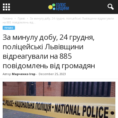
Головна
Право
За минулу добу, 24 грудня, поліцейські Львівщини відреагували
на 885 повідомлень від...
ПРАВО
За минулу добу, 24 грудня,
поліцейські Львівщини
відреагували на 885
повідомлень від громадян
Автор
Марченко Ігор
-
December 25, 2023