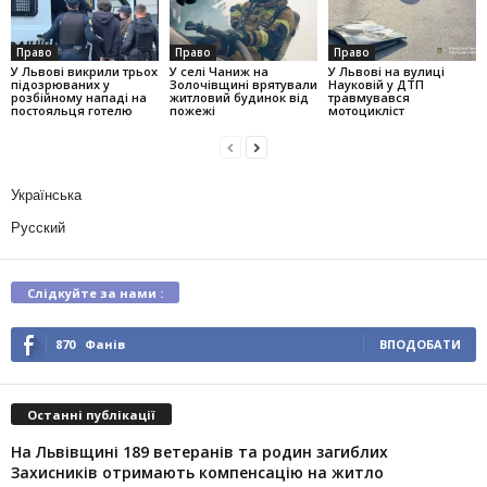
Право
Право
Право
У Львові викрили трьох
У селі Чаниж на
У Львові на вулиці
підозрюваних у
Золочівщині врятували
Науковій у ДТП
розбійному нападі на
житловий будинок від
травмувався
постояльця готелю
пожежі
мотоцикліст
Українська
Русский
Слідкуйте за нами :
870
Фанів
ВПОДОБАТИ
Останні публікації
На Львівщині 189 ветеранів та родин загиблих
Захисників отримають компенсацію на житло