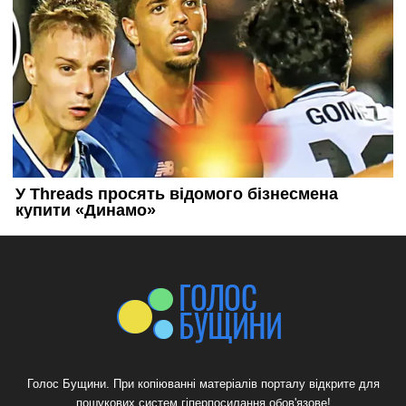
Голос Бущини. При копіюванні матеріалів порталу відкрите для
пошукових систем гіперпосилання обов'язове!