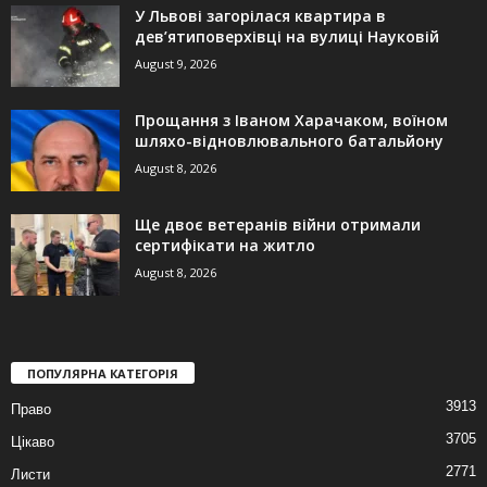
У Львові загорілася квартира в
дев’ятиповерхівці на вулиці Науковій
August 9, 2026
Прощання з Іваном Харачаком, воїном
шляхо-відновлювального батальйону
August 8, 2026
Ще двоє ветеранів війни отримали
сертифікати на житло
August 8, 2026
ПОПУЛЯРНА КАТЕГОРІЯ
3913
Право
3705
Цікаво
2771
Листи