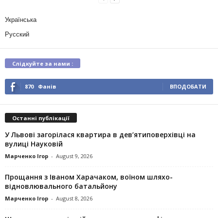
Українська
Русский
Слідкуйте за нами :
870
Фанів
ВПОДОБАТИ
Останні публікації
У Львові загорілася квартира в дев’ятиповерхівці на
вулиці Науковій
Марченко Ігор
-
August 9, 2026
Прощання з Іваном Харачаком, воїном шляхо-
відновлювального батальйону
Марченко Ігор
-
August 8, 2026