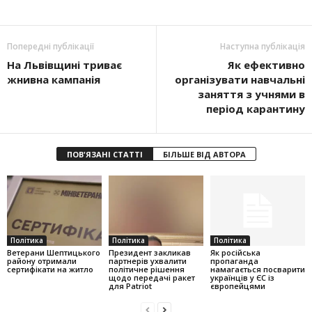
Попередні публікації
Наступна публікація
На Львівщині триває
Як ефективно
жнивна кампанія
організувати навчальні
заняття з учнями в
період карантину
ПОВ'ЯЗАНІ СТАТТІ
БІЛЬШЕ ВІД АВТОРА
Політика
Політика
Політика
Ветерани Шептицького
Президент закликав
Як російська
району отримали
партнерів ухвалити
пропаганда
сертифікати на житло
політичне рішення
намагається посварити
щодо передачі ракет
українців у ЄС із
для Patriot
європейцями