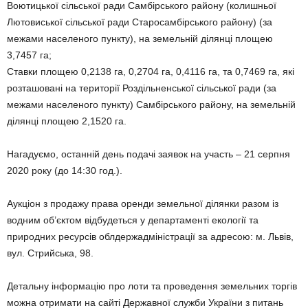
Воютицької сільської ради Самбірського району (колишньої
Лютовиської сільської ради Старосамбірського району) (за
межами населеного пункту), на земельній ділянці площею
3,7457 га;
Ставки площею 0,2138 га, 0,2704 га, 0,4116 га, та 0,7469 га, які
розташовані на території Роздільненської сільської ради (за
межами населеного пункту) Самбірського району, на земельній
ділянці площею 2,1520 га.
Нагадуємо, останній день подачі заявок на участь – 21 серпня
2020 року (до 14:30 год.).
Аукціон з продажу права оренди земельної ділянки разом із
водним об’єктом відбудеться у департаменті екології та
природних ресурсів облдержадміністрації за адресою: м. Львів,
вул. Стрийська, 98.
Детальну інформацію про лоти та проведення земельних торгів
можна отримати на сайті Державної служби України з питань