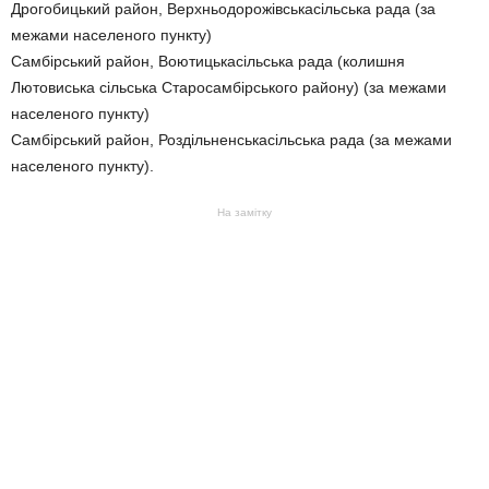
Дрогобицький район, Верхньодорожівськасільська рада (за
межами населеного пункту)
Самбірський район, Воютицькасільська рада (колишня
Лютовиська сільська Старосамбірського району) (за межами
населеного пункту)
Самбірський район, Роздільненськасільська рада (за межами
населеного пункту).
На замітку